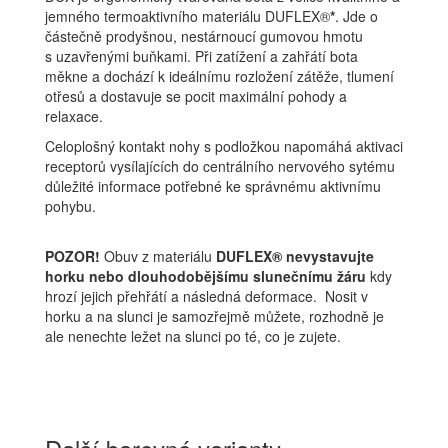
jemného termoaktivního materiálu DUFLEX®
*
. Jde o
částečně prodyšnou, nestárnoucí gumovou hmotu
s uzavřenými buňkami. Při zatížení a zahřátí bota
měkne a dochází k ideálnímu rozložení zátěže, tlumení
otřesů a dostavuje se pocit maximální pohody a
relaxace.
Celoplošný kontakt nohy s podložkou napomáhá aktivaci
receptorů vysílajících do centrálního nervového sytému
důležité informace potřebné ke správnému aktivnímu
pohybu.
POZOR!
Obuv z materiálu
DUFLEX® nevystavujte
horku nebo dlouhodobějšímu slunečnímu žáru
kdy
hrozí jejich přehřátí a následná deformace. Nosit v
horku a na slunci je samozřejmě můžete, rozhodně je
ale nenechte ležet na slunci po té, co je zujete.