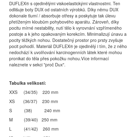
DUFLEX® s ojedinělými viskoelastickými vlastnostmi. Ten
odlišuje boty DUX od ostatních výrobků. Díky němu DUX
dokonale tlumí / absorbuje otřesy a poskytuje tak úlevu
přetíženým kloubům pohybového aparátu. Zároveň, díky
pocitu mírné nestability, nutí tělo k vyrovnání vzpřímeného
postoje a k jeho opakovaným korekcím. Minimalizují únavu a
pocity těžkých nohou. Dostatečný prostor pro prsty zvyšuje
pocit pohodlí. Materiál DUFLEX® je ojedinělý i tím, že z něho
nedochází k uvolňování karcinogenních látek které mohou
pronikat do těla přes pokožku nohou.Více informací
naleznete v sekci "proč Dux".
Tabulka velikostí:
XXS (34/35) 220 mm
XS (36/37) 230 mm
S (38) 240 mm
M (39/40) 250 mm
L (41/42) 260 mm