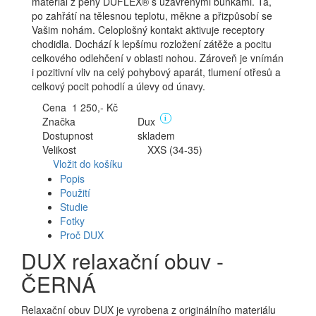
materiál z pěny DUFLEX® s uzavřenými buňkami. Ta,
po zahřátí na tělesnou teplotu, měkne a přizpůsobí se
Vašim nohám. Celoplošný kontakt aktivuje receptory
chodidla. Dochází k lepšímu rozložení zátěže a pocitu
celkového odlehčení v oblasti nohou. Zároveň je vnímán
i pozitivní vliv na celý pohybový aparát, tlumení otřesů a
celkový pocit pohodlí a úlevy od únavy.
Cena 1 250,- Kč
Značka
Dux
i
Dostupnost
skladem
Velikost
XXS (34-35)
Vložit do košíku
Popis
Použití
Studie
Fotky
Proč DUX
DUX relaxační obuv -
ČERNÁ
Relaxační obuv DUX je vyrobena z originálního materiálu