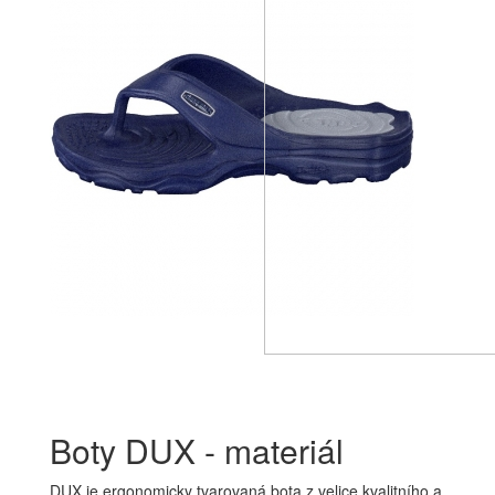
Boty DUX - materiál
DUX je ergonomicky tvarovaná bota z velice kvalitního a