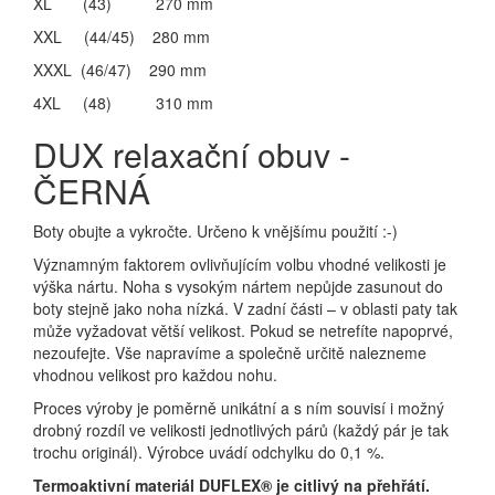
XL (43) 270 mm
XXL (44/45) 280 mm
XXXL (46/47) 290 mm
4XL (48) 310 mm
DUX relaxační obuv -
ČERNÁ
Boty obujte a vykročte. Určeno k vnějšímu použití :-)
Významným faktorem ovlivňujícím volbu vhodné velikosti je
výška nártu. Noha s vysokým nártem nepůjde zasunout do
boty stejně jako noha nízká. V zadní části – v oblasti paty tak
může vyžadovat větší velikost. Pokud se netrefíte napoprvé,
nezoufejte. Vše napravíme a společně určitě nalezneme
vhodnou velikost pro každou nohu.
Proces výroby je poměrně unikátní a s ním souvisí i možný
drobný rozdíl ve velikosti jednotlivých párů (každý pár je tak
trochu originál). Výrobce uvádí odchylku do 0,1 %.
Termoaktivní materiál DUFLEX® je citlivý na přehřátí.