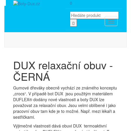
0
Toggle
navigation
DUX relaxační obuv -
ČERNÁ
Gumové dřeváky obecně vychází ze známého konceptu
„crocs“. V případě bot DUX jsou použitým materiálem
DUFLEX® dodány nové vlastnosti a boty DUX lze
považovat za relaxační obuv. Jsou velmi oblíbené i jako
pracovní obuv tam kde je to možné. Např. mezi lékaři a
sestřičkami.
Výjimečné vlastnosti dává obuvi DUX termoaktivní