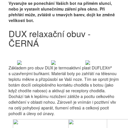
Vyvarujte se ponechání Vašich bot na přímém slunci,
nebo je vystavit slunečnímu záření přes okno. Při
přehřátí může, zvláště u tmavých barev, dojít ke změně
velikosti bot.
DUX relaxační obuv -
ČERNÁ
Základem pro obuv DUX je termoaktivní plast DUFLEX®
*
s uzavřenými buňkami. Materiál boty po zahřátí na tělesnou
teplotu měkne a přizpůsobí se Vaší noze. Tím se oproti jiným
botám docílí celoplošného kontaktu chodidla s botou (jako
když chodíte naboso) a aktivují se receptory chodidla.
Dochází tak k lepšímu rozložení zátěže a pocitu celkového
odlehčení v oblasti nohou. Zároveň je vnímán i pozitivní vliv
na celý pohybový aparát, tlumení otřesů a celkový pocit
pohodlí a úlevy od únavy.