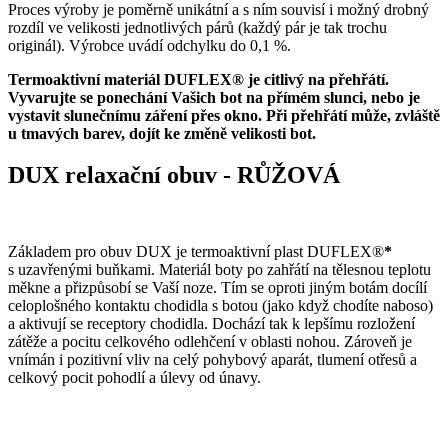
Proces výroby je poměrně unikátní a s ním souvisí i možný drobný
rozdíl ve velikosti jednotlivých párů (každý pár je tak trochu
originál). Výrobce uvádí odchylku do 0,1 %.
Termoaktivní materiál DUFLEX® je citlivý na přehřátí.
Vyvarujte se ponechání Vašich bot na přímém slunci, nebo je
vystavit slunečnímu záření přes okno. Při přehřátí může, zvláště
u tmavých barev, dojít ke změně velikosti bot.
DUX relaxační obuv - RŮŽOVÁ
Základem pro obuv DUX je termoaktivní plast DUFLEX®
*
s uzavřenými buňkami. Materiál boty po zahřátí na tělesnou teplotu
měkne a přizpůsobí se Vaší noze. Tím se oproti jiným botám docílí
celoplošného kontaktu chodidla s botou (jako když chodíte naboso)
a aktivují se receptory chodidla. Dochází tak k lepšímu rozložení
zátěže a pocitu celkového odlehčení v oblasti nohou. Zároveň je
vnímán i pozitivní vliv na celý pohybový aparát, tlumení otřesů a
celkový pocit pohodlí a úlevy od únavy.