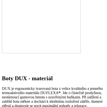
Boty DUX - materiál
DUX je ergonomicky tvarovaná bota z velice kvalitního a jemného
termoaktivního materiálu DUFLEX®
*
. Jde o částečně prodyšnou,
nestárnoucí gumovou hmotu s uzavřenými buňkami. Při zatížení a
zahřátí bota měkne a dochází k ideálnímu rozložení zátěže, tlumení
otřesů a dostavuje se pocit maximální pohody a relaxace.