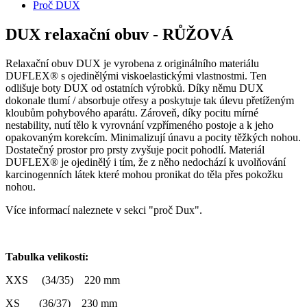
Proč DUX
DUX relaxační obuv - RŮŽOVÁ
Relaxační obuv DUX je vyrobena z originálního materiálu
DUFLEX® s ojedinělými viskoelastickými vlastnostmi. Ten
odlišuje boty DUX od ostatních výrobků. Díky němu DUX
dokonale tlumí / absorbuje otřesy a poskytuje tak úlevu přetíženým
kloubům pohybového aparátu. Zároveň, díky pocitu mírné
nestability, nutí tělo k vyrovnání vzpřímeného postoje a k jeho
opakovaným korekcím. Minimalizují únavu a pocity těžkých nohou.
Dostatečný prostor pro prsty zvyšuje pocit pohodlí. Materiál
DUFLEX® je ojedinělý i tím, že z něho nedochází k uvolňování
karcinogenních látek které mohou pronikat do těla přes pokožku
nohou.
Více informací naleznete v sekci "proč Dux".
Tabulka velikostí:
XXS (34/35) 220 mm
XS (36/37) 230 mm