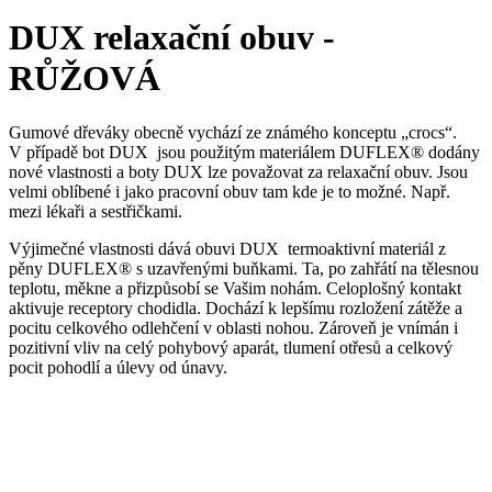
DUX relaxační obuv -
RŮŽOVÁ
Gumové dřeváky obecně vychází ze známého konceptu „crocs“.
V případě bot DUX jsou použitým materiálem DUFLEX® dodány
nové vlastnosti a boty DUX lze považovat za relaxační obuv. Jsou
velmi oblíbené i jako pracovní obuv tam kde je to možné. Např.
mezi lékaři a sestřičkami.
Výjimečné vlastnosti dává obuvi DUX termoaktivní materiál z
pěny DUFLEX® s uzavřenými buňkami. Ta, po zahřátí na tělesnou
teplotu, měkne a přizpůsobí se Vašim nohám. Celoplošný kontakt
aktivuje receptory chodidla. Dochází k lepšímu rozložení zátěže a
pocitu celkového odlehčení v oblasti nohou. Zároveň je vnímán i
pozitivní vliv na celý pohybový aparát, tlumení otřesů a celkový
pocit pohodlí a úlevy od únavy.