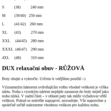
S (38) 240 mm
M (39/40) 250 mm
L (41/42) 260 mm
XL (43) 270 mm
XXL (44/45) 280 mm
XXXL (46/47) 290 mm
4XL (48) 310 mm
DUX relaxační obuv - RŮŽOVÁ
Boty obujte a vykročte. Určeno k vnějšímu použití :-)
Významným faktorem ovlivňujícím volbu vhodné velikosti je výška
nártu. Noha s vysokým nártem nepůjde zasunout do boty stejně jako
noha nízká. V zadní části – v oblasti paty tak může vyžadovat větší
velikost. Pokud se netrefíte napoprvé, nezoufejte. Vše napravíme a
společně určitě nalezneme vhodnou velikost pro každou nohu.