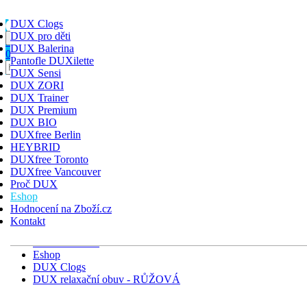
DUX Clogs
DUX pro děti
Toggle navigation
HLEDAT
PŘIHLÁSIT
KOŠÍK
DUX Balerina
0
Pantofle DUXilette
DUX Clogs
DUX Sensi
DUX pro děti
DUX ZORI
DUX Balerina
DUX Trainer
Pantofle DUXilette
DUX Premium
DUX Sensi
DUX BIO
DUX ZORI
DUXfree Berlin
DUX Trainer
HEYBRID
DUX Premium
DUXfree Toronto
DUX BIO
DUXfree Vancouver
DUXfree Berlin
Proč DUX
HEYBRID
Eshop
DUXfree Toronto
Hodnocení na Zboží.cz
DUXfree Vancouver
Kontakt
Úvodní stránka
Eshop
DUX Clogs
DUX relaxační obuv - RŮŽOVÁ