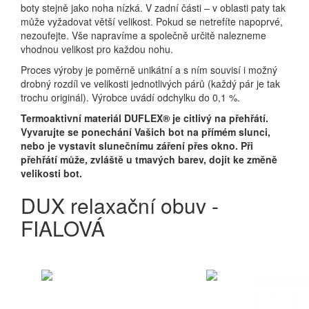
boty stejně jako noha nízká. V zadní části – v oblasti paty tak
může vyžadovat větší velikost. Pokud se netrefíte napoprvé,
nezoufejte. Vše napravíme a společně určitě nalezneme
vhodnou velikost pro každou nohu.
Proces výroby je poměrně unikátní a s ním souvisí i možný
drobný rozdíl ve velikosti jednotlivých párů (každý pár je tak
trochu originál). Výrobce uvádí odchylku do 0,1 %.
Termoaktivní materiál DUFLEX® je citlivý na přehřátí.
Vyvarujte se ponechání Vašich bot na přímém slunci,
nebo je vystavit slunečnímu záření přes okno. Při
přehřátí může, zvláště u tmavých barev, dojít ke změně
velikosti bot.
DUX relaxační obuv -
FIALOVÁ