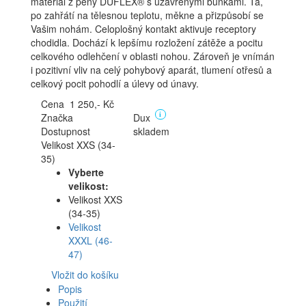
materiál z pěny DUFLEX® s uzavřenými buňkami. Ta,
po zahřátí na tělesnou teplotu, měkne a přizpůsobí se
Vašim nohám. Celoplošný kontakt aktivuje receptory
chodidla. Dochází k lepšímu rozložení zátěže a pocitu
celkového odlehčení v oblasti nohou. Zároveň je vnímán
i pozitivní vliv na celý pohybový aparát, tlumení otřesů a
celkový pocit pohodlí a úlevy od únavy.
Cena 1 250,- Kč
Značka
Dux
i
Dostupnost
skladem
Velikost XXS (34-
35)
Vyberte
velikost:
Velikost XXS
(34-35)
Velikost
XXXL (46-
47)
Vložit do košíku
Popis
Použití