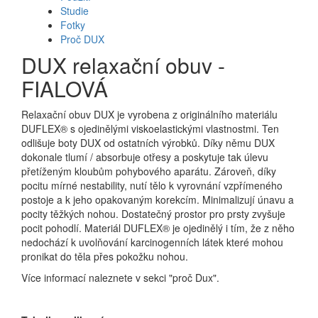
Studie
Fotky
Proč DUX
DUX relaxační obuv -
FIALOVÁ
Relaxační obuv DUX je vyrobena z originálního materiálu
DUFLEX® s ojedinělými viskoelastickými vlastnostmi. Ten
odlišuje boty DUX od ostatních výrobků. Díky němu DUX
dokonale tlumí / absorbuje otřesy a poskytuje tak úlevu
přetíženým kloubům pohybového aparátu. Zároveň, díky
pocitu mírné nestability, nutí tělo k vyrovnání vzpřímeného
postoje a k jeho opakovaným korekcím. Minimalizují únavu a
pocity těžkých nohou. Dostatečný prostor pro prsty zvyšuje
pocit pohodlí. Materiál DUFLEX® je ojedinělý i tím, že z něho
nedochází k uvolňování karcinogenních látek které mohou
pronikat do těla přes pokožku nohou.
Více informací naleznete v sekci "proč Dux".