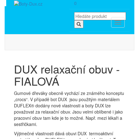
0
Toggle
navigation
DUX relaxační obuv -
FIALOVÁ
Gumové dřeváky obecně vychází ze známého konceptu
„crocs“. V případě bot DUX jsou použitým materiálem
DUFLEX® dodány nové vlastnosti a boty DUX lze
považovat za relaxační obuv. Jsou velmi oblíbené i jako
pracovní obuv tam kde je to možné. Např. mezi lékaři a
sestřičkami.
Výjimečné vlastnosti dává obuvi DUX termoaktivní