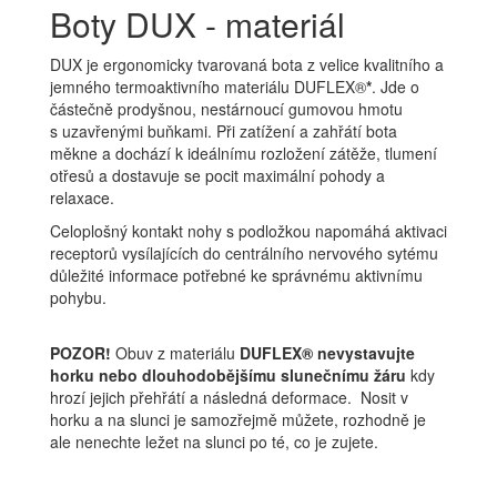
Boty DUX - materiál
DUX je ergonomicky tvarovaná bota z velice kvalitního a
jemného termoaktivního materiálu DUFLEX®
*
. Jde o
částečně prodyšnou, nestárnoucí gumovou hmotu
s uzavřenými buňkami. Při zatížení a zahřátí bota
měkne a dochází k ideálnímu rozložení zátěže, tlumení
otřesů a dostavuje se pocit maximální pohody a
relaxace.
Celoplošný kontakt nohy s podložkou napomáhá aktivaci
receptorů vysílajících do centrálního nervového sytému
důležité informace potřebné ke správnému aktivnímu
pohybu.
POZOR!
Obuv z materiálu
DUFLEX® nevystavujte
horku nebo dlouhodobějšímu slunečnímu žáru
kdy
hrozí jejich přehřátí a následná deformace. Nosit v
horku a na slunci je samozřejmě můžete, rozhodně je
ale nenechte ležet na slunci po té, co je zujete.