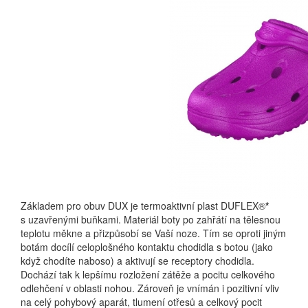
Základem pro obuv DUX je termoaktivní plast DUFLEX®
*
s uzavřenými buňkami. Materiál boty po zahřátí na tělesnou
teplotu měkne a přizpůsobí se Vaší noze. Tím se oproti jiným
botám docílí celoplošného kontaktu chodidla s botou (jako
když chodíte naboso) a aktivují se receptory chodidla.
Dochází tak k lepšímu rozložení zátěže a pocitu celkového
odlehčení v oblasti nohou. Zároveň je vnímán i pozitivní vliv
na celý pohybový aparát, tlumení otřesů a celkový pocit