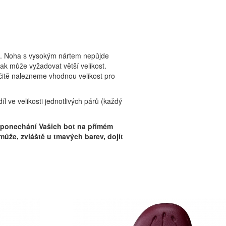
tu. Noha s vysokým nártem nepůjde
tak může vyžadovat větší velikost.
čitě nalezneme vhodnou velikost pro
 ve velikosti jednotlivých párů (každý
se ponechání Vašich bot na přímém
 může, zvláště u tmavých barev, dojít