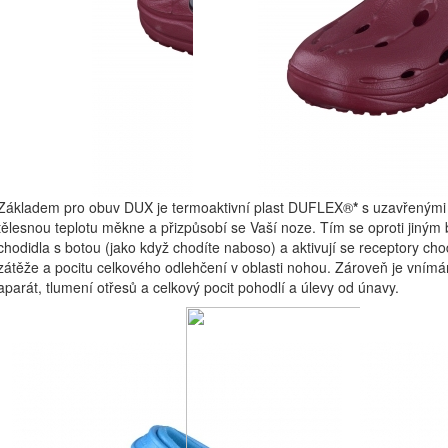
Základem pro obuv DUX je termoaktivní plast DUFLEX®
*
s uzavřenými 
tělesnou teplotu měkne a přizpůsobí se Vaší noze. Tím se oproti jiným
chodidla s botou (jako když chodíte naboso) a aktivují se receptory cho
zátěže a pocitu celkového odlehčení v oblasti nohou. Zároveň je vnímán 
aparát, tlumení otřesů a celkový pocit pohodlí a úlevy od únavy.