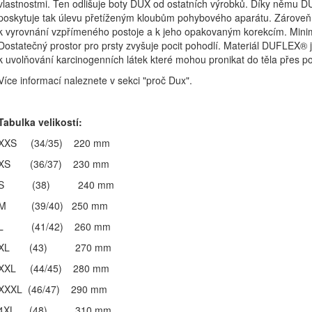
vlastnostmi. Ten odlišuje boty DUX od ostatních výrobků. Díky němu DU
poskytuje tak úlevu přetíženým kloubům pohybového aparátu. Zároveň, dí
k vyrovnání vzpřímeného postoje a k jeho opakovaným korekcím. Minima
Dostatečný prostor pro prsty zvyšuje pocit pohodlí. Materiál DUFLEX® j
k uvolňování karcinogenních látek které mohou pronikat do těla přes 
Více informací naleznete v sekci "proč Dux".
Tabulka velikostí:
XXS (34/35) 220 mm
XS (36/37) 230 mm
S (38) 240 mm
M (39/40) 250 mm
L (41/42) 260 mm
XL (43) 270 mm
XXL (44/45) 280 mm
XXXL (46/47) 290 mm
4XL (48) 310 mm