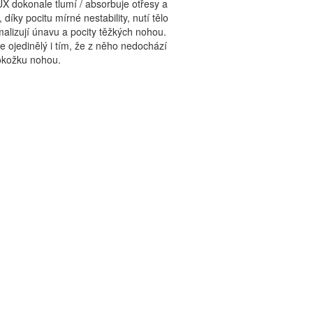
X dokonale tlumí / absorbuje otřesy a
ky pocitu mírné nestability, nutí tělo
lizují únavu a pocity těžkých nohou.
e ojedinělý i tím, že z něho nedochází
pokožku nohou.