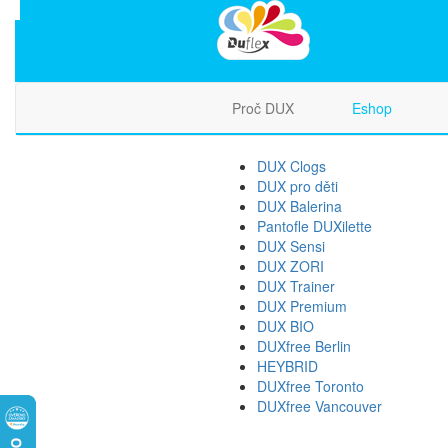
Proč DUX
Eshop
DUX Clogs
DUX pro děti
DUX Balerina
Pantofle DUXilette
DUX Sensi
DUX ZORI
DUX Trainer
DUX Premium
DUX BIO
DUXfree Berlin
HEYBRID
DUXfree Toronto
DUXfree Vancouver