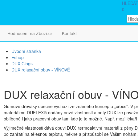
HLEDA
0
Hodnocení na Zboží.cz
Kontakt
Úvodní stránka
Eshop
DUX Clogs
DUX relaxační obuv - VÍNOVÉ
DUX relaxační obuv - VÍN
Gumové dřeváky obecně vychází ze známého konceptu „crocs“. V p
materiálem DUFLEX® dodány nové vlastnosti a boty DUX lze považov
oblíbené i jako pracovní obuv tam kde je to možné. Např. mezi lékaři 
Výjimečné vlastnosti dává obuvi DUX termoaktivní materiál z pěny
po zahřátí na tělesnou teplotu, měkne a přizpůsobí se Vašim nohám. 