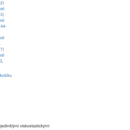
42)
ost
43)
ost
(44-
ost
L
47)
ost
XL
 košíku
edinělými viskoelastickými