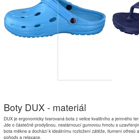
Boty DUX - materiál
DUX je ergonomicky tvarovaná bota z velice kvalitního a jemného t
Jde o částečně prodyšnou, nestárnoucí gumovou hmotu s uzavřenými 
bota měkne a dochází k ideálnímu rozložení zátěže, tlumení otřesů a
pohody a relaxace.