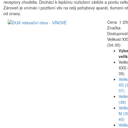
receptory chodidla. Dochází k lepšímu rozložení zátěže a pocitu cel
Zároveň je vnímán i pozitivní vliv na celý pohybový aparát, tlumení o
od únavy.
Cena 1 250
Značka
Dostupnost
Velikost XX
(34-35)
Vybe
veli
Velik
XXS 
35)
Velik
XS (
37)
Velik
(38)
Velik
M (3
40)
Velik