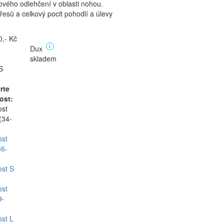
kového odlehčení v oblasti nohou.
třesů a celkový pocit pohodlí a úlevy
,- Kč
Dux
i
skladem
S
rte
kost:
ost
(34-
ost
36-
ost S
ost
9-
ost L