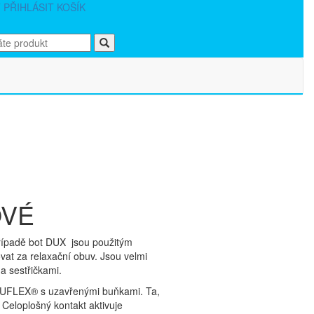
T
PŘIHLÁSIT
KOŠÍK
OVÉ
řípadě bot DUX jsou použitým
at za relaxační obuv. Jsou velmi
a sestřičkami.
 DUFLEX® s uzavřenými buňkami. Ta,
Celoplošný kontakt aktivuje