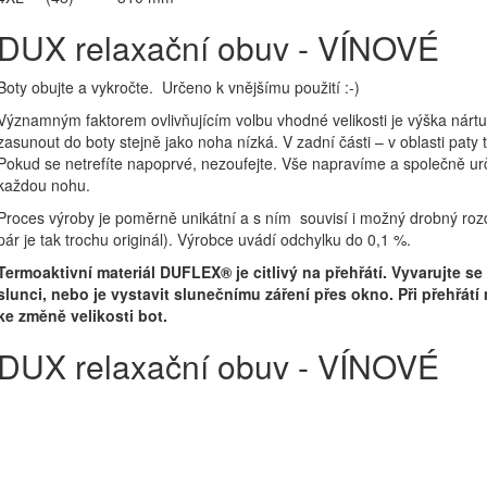
DUX relaxační obuv - VÍNOVÉ
Boty obujte a vykročte. Určeno k vnějšímu použití :-)
Významným faktorem ovlivňujícím volbu vhodné velikosti je výška nár
zasunout do boty stejně jako noha nízká. V zadní části – v oblasti paty 
Pokud se netrefíte napoprvé, nezoufejte. Vše napravíme a společně ur
každou nohu.
Proces výroby je poměrně unikátní a s ním souvisí i možný drobný rozdíl
pár je tak trochu originál). Výrobce uvádí odchylku do 0,1 %.
Termoaktivní materiál DUFLEX® je citlivý na přehřátí. Vyvarujte 
slunci, nebo je vystavit slunečnímu záření přes okno. Při přehřátí
ke změně velikosti bot.
DUX relaxační obuv - VÍNOVÉ