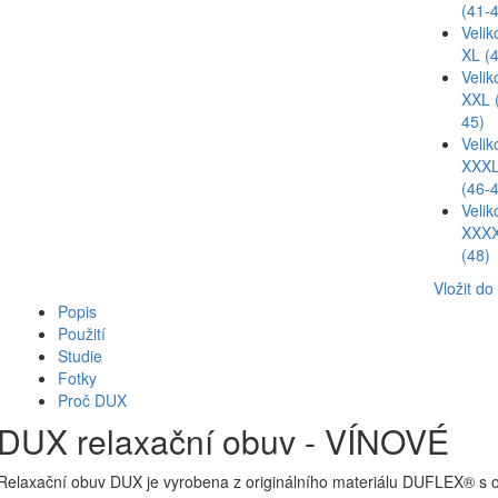
(41-
Velik
XL (
Velik
XXL 
45)
Velik
XXX
(46-
Velik
XXX
(48)
Vložit do
Popis
Použití
Studie
Fotky
Proč DUX
DUX relaxační obuv - VÍNOVÉ
Relaxační obuv DUX je vyrobena z originálního materiálu DUFLEX® s oj