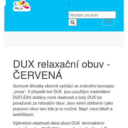
0
Toggle
navigation
DUX relaxační obuv -
ČERVENÁ
Gumové dřeváky obecně vychází ze známého konceptu
„crocs“. V případě bot DUX jsou použitým materiálem
DUFLEX® dodány nové vlastnosti a boty DUX lze
považovat za relaxační obuv. Jsou velmi oblíbené i jako
pracovní obuv tam kde je to možné. Např. mezi lékaři a
sestřičkami.
Výjimečné vlastnosti dává obuvi DUX termoaktivní