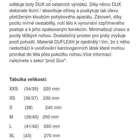
odlišuje boty DUX od ostatních výrobků. Díky němu DUX
dokonale tlumí / absorbuje otřesy a poskytuje tak úlevu
přetíženým kloubům pohybového aparátu. Zároveň, díky
pocitu mírné nestability, nutí tělo k vyrovnání vzpřímeného
postoje a k jeho opakovaným korekcím. Minimalizují únavu a
pocity těžkých nohou. Dostatečný prostor pro prsty zvyšuje
pocit pohodlí. Materiál DUFLEX® je ojedinělý i tím, že z něho
nedochází k uvolňování karcinogenních látek které mohou
pronikat do těla přes pokožku nohou.Více informací
naleznete v sekci "proč Dux".
Tabulka velikostí:
XXS (34/35) 220 mm
XS (36/37) 230 mm
S (38) 240 mm
M (39/40) 250 mm
L (41/42) 260 mm
XL (43) 270 mm