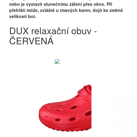
nebo je vystavit slunečnímu záření přes okno. Při
přehřátí může, zvláště u tmavých barev, dojít ke změně
velikosti bot.
DUX relaxační obuv -
ČERVENÁ