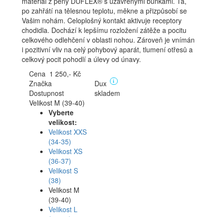
materiál z pěny DUFLEX® s uzavřenými buňkami. Ta,
po zahřátí na tělesnou teplotu, měkne a přizpůsobí se
Vašim nohám. Celoplošný kontakt aktivuje receptory
chodidla. Dochází k lepšímu rozložení zátěže a pocitu
celkového odlehčení v oblasti nohou. Zároveň je vnímán
i pozitivní vliv na celý pohybový aparát, tlumení otřesů a
celkový pocit pohodlí a úlevy od únavy.
Cena 1 250,- Kč
Značka
Dux
i
Dostupnost
skladem
Velikost M (39-40)
Vyberte
velikost:
Velikost XXS
(34-35)
Velikost XS
(36-37)
Velikost S
(38)
Velikost M
(39-40)
Velikost L