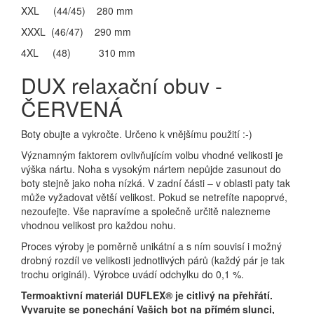
XXL (44/45) 280 mm
XXXL (46/47) 290 mm
4XL (48) 310 mm
DUX relaxační obuv -
ČERVENÁ
Boty obujte a vykročte. Určeno k vnějšímu použití :-)
Významným faktorem ovlivňujícím volbu vhodné velikosti je
výška nártu. Noha s vysokým nártem nepůjde zasunout do
boty stejně jako noha nízká. V zadní části – v oblasti paty tak
může vyžadovat větší velikost. Pokud se netrefíte napoprvé,
nezoufejte. Vše napravíme a společně určitě nalezneme
vhodnou velikost pro každou nohu.
Proces výroby je poměrně unikátní a s ním souvisí i možný
drobný rozdíl ve velikosti jednotlivých párů (každý pár je tak
trochu originál). Výrobce uvádí odchylku do 0,1 %.
Termoaktivní materiál DUFLEX® je citlivý na přehřátí.
Vyvarujte se ponechání Vašich bot na přímém slunci,