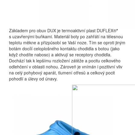
Základem pro obuv DUX je termoaktivní plast DUFLEX®
*
s uzavřenými buňkami. Materiál boty po zahřátí na tělesnou
teplotu měkne a přizpůsobí se Vaší noze. Tím se oproti jiným
botám docílí celoplošného kontaktu chodidla s botou (jako
když chodíte naboso) a aktivují se receptory chodidla.
Dochází tak k lepšímu rozložení zátěže a pocitu celkového
odlehčení v oblasti nohou. Zároveň je vnímán i pozitivní vliv
na celý pohybový aparát, tlumení otřesů a celkový pocit
pohodlí a úlevy od únavy.