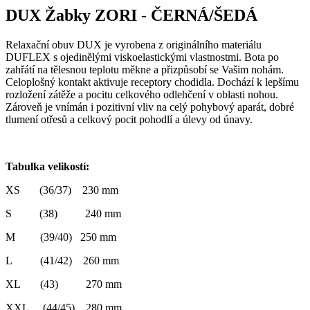
DUX Žabky ZORI - ČERNÁ/ŠEDÁ
Relaxační obuv DUX je vyrobena z originálního materiálu
DUFLEX s ojedinělými viskoelastickými vlastnostmi. Bota po
zahřátí na tělesnou teplotu měkne a přizpůsobí se Vašim nohám.
Celoplošný kontakt aktivuje receptory chodidla. Dochází k lepšímu
rozložení zátěže a pocitu celkového odlehčení v oblasti nohou.
Zároveň je vnímán i pozitivní vliv na celý pohybový aparát, dobré
tlumení otřesů a celkový pocit pohodlí a úlevy od únavy.
Tabulka velikostí:
XS (36/37) 230 mm
S (38) 240 mm
M (39/40) 250 mm
L (41/42) 260 mm
XL (43) 270 mm
XXL (44/45) 280 mm