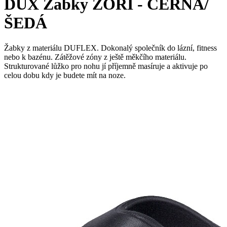
DUX Žabky ZORI - ČERNÁ/
ŠEDÁ
Žabky z materiálu DUFLEX. Dokonalý společník do lázní, fitness
nebo k bazénu. Zátěžové zóny z ještě měkčího materiálu.
Strukturované lůžko pro nohu jí příjemně masíruje a aktivuje po
celou dobu kdy je budete mít na noze.