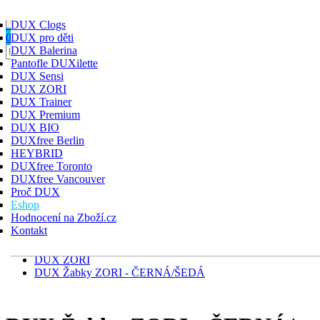
Toggle navigation
HLEDAT
DUX Clogs
PŘIHLÁSIT
KOŠÍK
0
DUX pro děti
DUX Balerina
DUX Clogs
Pantofle DUXilette
DUX pro děti
DUX Sensi
DUX Balerina
DUX ZORI
Pantofle DUXilette
DUX Trainer
DUX Sensi
DUX Premium
DUX ZORI
DUX BIO
DUX Trainer
DUXfree Berlin
DUX Premium
HEYBRID
DUX BIO
DUXfree Toronto
DUXfree Berlin
DUXfree Vancouver
HEYBRID
Proč DUX
DUXfree Toronto
Eshop
DUXfree Vancouver
Hodnocení na Zboží.cz
Kontakt
Úvodní stránka
Eshop
DUX ZORI
DUX Žabky ZORI - ČERNÁ/ŠEDÁ