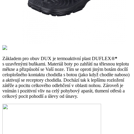
Základem pro obuv DUX je termoaktivní plast DUFLEX®
*
s uzavřenými buňkami. Materiál boty po zahřátí na tělesnou teplotu
měkne a přizpůsobí se Vaší noze. Tím se oproti jiným botám docílí
celoplošného kontaktu chodidla s botou (jako když chodíte naboso)
a aktivují se receptory chodidla. Dochází tak k lepšímu rozložení
zátěže a pocitu celkového odlehčení v oblasti nohou. Zároveň je
vnímán i pozitivní vliv na celý pohybový aparát, tlumení otřesů a
celkový pocit pohodlí a úlevy od únavy.