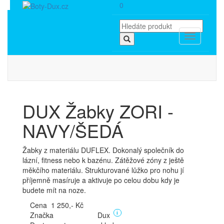
0
Toggle
navigation
DUX Žabky ZORI -
NAVY/ŠEDÁ
Žabky z materiálu DUFLEX. Dokonalý společník do
lázní, fitness nebo k bazénu. Zátěžové zóny z ještě
měkčího materiálu. Strukturované lůžko pro nohu jí
příjemně masíruje a aktivuje po celou dobu kdy je
budete mít na noze.
Cena 1 250,- Kč
Značka
Dux
i