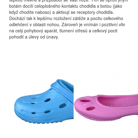
botám docílí celoplošného kontaktu chodidla s botou (jako
když chodíte naboso) a aktivují se receptory chodidla.
Dochází tak k lepšímu rozložení zátěže a pocitu celkového
odlehčení v oblasti nohou. Zároveň je vnímán i pozitivní vliv
na celý pohybový aparát, tlumení otřesů a celkový pocit
pohodlí a úlevy od únavy.