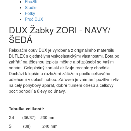
Použití
Studie
Fotky
Proč DUX
DUX Žabky ZORI - NAVY/
ŠEDÁ
Relaxační obuv DUX je vyrobena z originálního materiálu
DUFLEX s ojedinělými viskoelastickými vlastnostmi. Bota po
zahřátí na tělesnou teplotu měkne a přizpůsobí se Vašim
nohám. Celoplošný kontakt aktivuje receptory chodidla.
Dochází k lepšímu rozložení zátěže a pocitu celkového
odlehčení v oblasti nohou. Zároveň je vnímán i pozitivní vliv
na celý pohybový aparát, dobré tlumení otřesů a celkový
pocit pohodlí a úlevy od únavy.
Tabulka velikostí:
XS (36/37) 230 mm
S (38) 240 mm