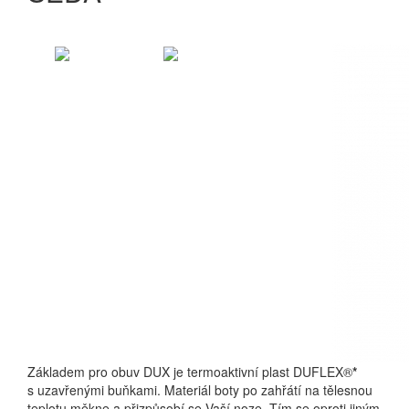
Základem pro obuv DUX je termoaktivní plast DUFLEX®
*
s uzavřenými buňkami. Materiál boty po zahřátí na tělesnou
teplotu měkne a přizpůsobí se Vaší noze. Tím se oproti jiným