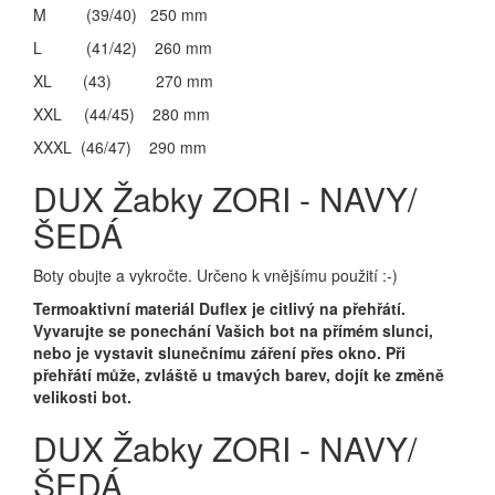
M (39/40) 250 mm
L (41/42) 260 mm
XL (43) 270 mm
XXL (44/45) 280 mm
XXXL (46/47) 290 mm
DUX Žabky ZORI - NAVY/
ŠEDÁ
Boty obujte a vykročte. Určeno k vnějšímu použití :-)
Termoaktivní materiál Duflex je citlivý na přehřátí.
Vyvarujte se ponechání Vašich bot na přímém slunci,
nebo je vystavit slunečnímu záření přes okno. Při
přehřátí může, zvláště u tmavých barev, dojít ke změně
velikosti bot.
DUX Žabky ZORI - NAVY/
ŠEDÁ