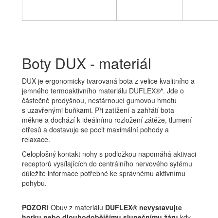
Boty DUX - materiál
DUX je ergonomicky tvarovaná bota z velice kvalitního a
jemného termoaktivního materiálu DUFLEX®
*
. Jde o
částečně prodyšnou, nestárnoucí gumovou hmotu
s uzavřenými buňkami. Při zatížení a zahřátí bota
měkne a dochází k ideálnímu rozložení zátěže, tlumení
otřesů a dostavuje se pocit maximální pohody a
relaxace.
Celoplošný kontakt nohy s podložkou napomáhá aktivaci
receptorů vysílajících do centrálního nervového sytému
důležité informace potřebné ke správnému aktivnímu
pohybu.
POZOR!
Obuv z materiálu
DUFLEX® nevystavujte
horku nebo dlouhodobějšímu slunečnímu žáru
kdy