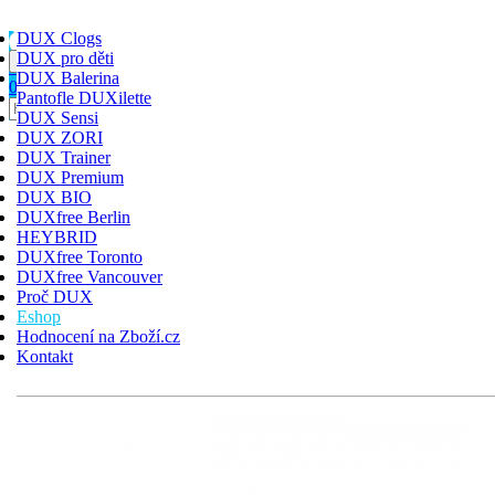
DUX Clogs
DUX pro děti
Toggle navigation
HLEDAT
PŘIHLÁSIT
KOŠÍK
DUX Balerina
0
Pantofle DUXilette
DUX Clogs
DUX Sensi
DUX pro děti
DUX ZORI
DUX Balerina
DUX Trainer
Pantofle DUXilette
DUX Premium
DUX Sensi
DUX BIO
DUX ZORI
DUXfree Berlin
DUX Trainer
HEYBRID
DUX Premium
DUXfree Toronto
DUX BIO
DUXfree Vancouver
DUXfree Berlin
Proč DUX
HEYBRID
Eshop
DUXfree Toronto
Hodnocení na Zboží.cz
DUXfree Vancouver
Kontakt