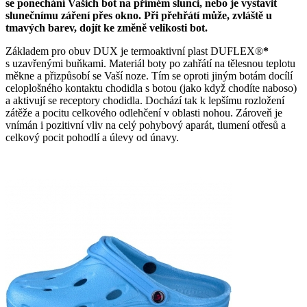
se ponechání Vašich bot na přímém slunci, nebo je vystavit
slunečnímu záření přes okno. Při přehřátí může, zvláště u
tmavých barev, dojít ke změně velikosti bot.
Základem pro obuv DUX je termoaktivní plast DUFLEX®
*
s uzavřenými buňkami. Materiál boty po zahřátí na tělesnou teplotu
měkne a přizpůsobí se Vaší noze. Tím se oproti jiným botám docílí
celoplošného kontaktu chodidla s botou (jako když chodíte naboso)
a aktivují se receptory chodidla. Dochází tak k lepšímu rozložení
zátěže a pocitu celkového odlehčení v oblasti nohou. Zároveň je
vnímán i pozitivní vliv na celý pohybový aparát, tlumení otřesů a
celkový pocit pohodlí a úlevy od únavy.