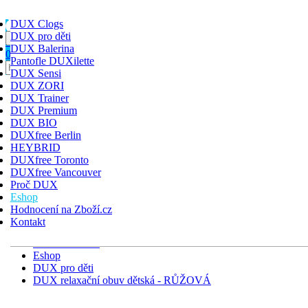
DUX Clogs
DUX pro děti
Toggle navigation
HLEDAT
PŘIHLÁSIT
KOŠÍK
DUX Balerina
0
Pantofle DUXilette
DUX Clogs
DUX Sensi
DUX pro děti
DUX ZORI
DUX Balerina
DUX Trainer
Pantofle DUXilette
DUX Premium
DUX Sensi
DUX BIO
DUX ZORI
DUXfree Berlin
DUX Trainer
HEYBRID
DUX Premium
DUXfree Toronto
DUX BIO
DUXfree Vancouver
DUXfree Berlin
Proč DUX
HEYBRID
Eshop
DUXfree Toronto
Hodnocení na Zboží.cz
DUXfree Vancouver
Kontakt
Úvodní stránka
Eshop
DUX pro děti
DUX relaxační obuv dětská - RŮŽOVÁ