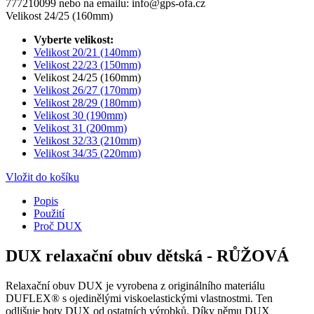
777210099 nebo na emailu: info@gps-ofa.cz
Velikost 24/25 (160mm)
Vyberte velikost:
Velikost 20/21 (140mm)
Velikost 22/23 (150mm)
Velikost 24/25 (160mm)
Velikost 26/27 (170mm)
Velikost 28/29 (180mm)
Velikost 30 (190mm)
Velikost 31 (200mm)
Velikost 32/33 (210mm)
Velikost 34/35 (220mm)
Vložit do košíku
Popis
Použití
Proč DUX
DUX relaxační obuv dětská - RŮŽOVÁ
Relaxační obuv DUX je vyrobena z originálního materiálu
DUFLEX® s ojedinělými viskoelastickými vlastnostmi. Ten
odlišuje boty DUX od ostatních výrobků. Díky němu DUX