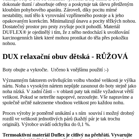
dokonale tlumí / absorbuje otřesy a poskytuje tak úlevu přetíženým
kloubům pohybového aparátu. Zároveň, díky pocitu mírné
nestability, nutí tělo k vyrovnání vzpřímeného postoje a k jeho
opakovaným korekcím. Minimalizují únavu a pocity těžkých nohou.
Dostatečný prostor pro prsty zvyšuje pocit pohodlí. Materiál
DUFLEX® je ojedinělý i tím, že z něho nedochází k uvolňování
karcinogenních látek které mohou pronikat do těla přes pokožku
nohou.
DUX relaxační obuv dětská - RŮŽOVÁ
Boty obujte a vykročte. Určeno k vnějšímu použití :-)
Významným faktorem ovlivňujícím volbu vhodné velikosti je výška
nártu. Noha s vysokým nártem nepůjde zasunout do boty stejně jako
noha nízká. V zadní části – v oblasti paty tak může vyžadovat větší
velikost. Pokud se netrefíte napoprvé, nezoufejte. Vše napravíme a
společně určitě nalezneme vhodnou velikost pro každou nohu.
Proces výroby je poměrně unikátní a s ním souvisí i možný drobný
rozdíl ve velikosti jednotlivých párů (každý pár je tak trochu
originál). Výrobce uvádí odchylku do 0,1 %.
Termoaktivní materiál Duflex je citlivý na přehřátí. Vyvarujte