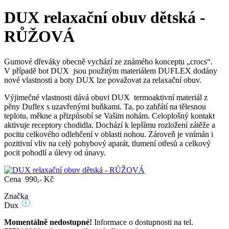
DUX relaxační obuv dětská -
RŮŽOVÁ
Gumové dřeváky obecně vychází ze známého konceptu „crocs“.
V případě bot DUX jsou použitým materiálem DUFLEX dodány
nové vlastnosti a boty DUX lze považovat za relaxační obuv.
Výjimečné vlastnosti dává obuvi DUX termoaktivní materiál z
pěny Duflex s uzavřenými buňkami. Ta, po zahřátí na tělesnou
teplotu, měkne a přizpůsobí se Vašim nohám. Celoplošný kontakt
aktivuje receptory chodidla. Dochází k lepšímu rozložení zátěže a
pocitu celkového odlehčení v oblasti nohou. Zároveň je vnímán i
pozitivní vliv na celý pohybový aparát, tlumení otřesů a celkový
pocit pohodlí a úlevy od únavy.
Cena 990,- Kč
Značka
i
Dux
Momentálně nedostupné!
Informace o dostupnosti na tel.