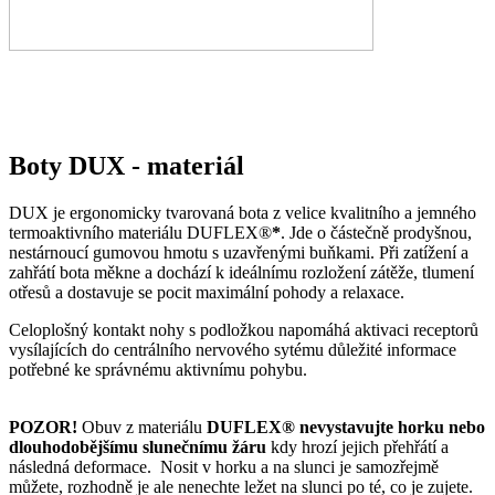
Boty DUX - materiál
DUX je ergonomicky tvarovaná bota z velice kvalitního a jemného
termoaktivního materiálu DUFLEX®
*
. Jde o částečně prodyšnou,
nestárnoucí gumovou hmotu s uzavřenými buňkami. Při zatížení a
zahřátí bota měkne a dochází k ideálnímu rozložení zátěže, tlumení
otřesů a dostavuje se pocit maximální pohody a relaxace.
Celoplošný kontakt nohy s podložkou napomáhá aktivaci receptorů
vysílajících do centrálního nervového sytému důležité informace
potřebné ke správnému aktivnímu pohybu.
POZOR!
Obuv z materiálu
DUFLEX® nevystavujte horku nebo
dlouhodobějšímu slunečnímu žáru
kdy hrozí jejich přehřátí a
následná deformace. Nosit v horku a na slunci je samozřejmě
můžete, rozhodně je ale nenechte ležet na slunci po té, co je zujete.