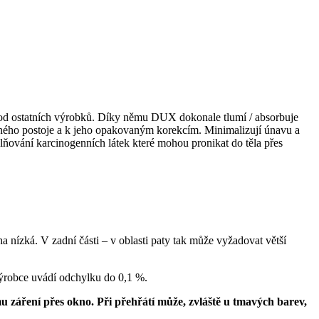
od ostatních výrobků. Díky němu DUX dokonale tlumí / absorbuje
meného postoje a k jeho opakovaným korekcím. Minimalizují únavu a
lňování karcinogenních látek které mohou pronikat do těla přes
nízká. V zadní části – v oblasti paty tak může vyžadovat větší
 Výrobce uvádí odchylku do 0,1 %.
mu záření přes okno. Při přehřátí může, zvláště u tmavých barev,