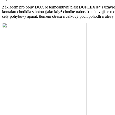
Základem pro obuv DUX je termoaktivní plast DUFLEX®
*
s uzavře
kontaktu chodidla s botou (jako když chodíte naboso) a aktivují se re
celý pohybový aparát, tlumení otřesů a celkový pocit pohodlí a úlevy