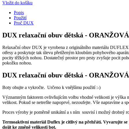
Vložit do košíku
Popis
Použití
Proč DUX
DUX relaxační obuv dětská - ORANŽOVÁ
Relaxační obuv DUX je vyrobena z originálního materiálu DUFLEX® 
otřesy a poskytuje tak úlevu přetíženým kloubům pohybového aparátu.
pocity těžkých nohou. Dostatečný prostor pro prsty zvyšuje pocit po
pokožku nohou.
DUX relaxační obuv dětská - ORANŽOVÁ
Boty obujte a vykročte. Určeno k vnějšímu použití :-)
Významným faktorem ovlivňujícím volbu vhodné velikosti je výška nár
velikost. Pokud se netrefíte napoprvé, nezoufejte. Vše napravíme a 
Proces výroby je poměrně unikátní a s ním souvisí i možný drobný roz
Termoaktivní materiál Duflex je citlivý na přehřátí. Vyvarujte s
dojít ke změně velikosti bot.