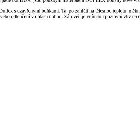
ípadě bot DUX jsou použitým materiálem DUFLEX dodány nové vlastn
uflex s uzavřenými buňkami. Ta, po zahřátí na tělesnou teplotu, měkn
vého odlehčení v oblasti nohou. Zároveň je vnímán i pozitivní vliv na 