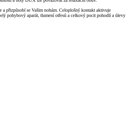
osti a boty DUX lze považovat za relaxační obuv.
e a přizpůsobí se Vašim nohám. Celoplošný kontakt aktivuje
celý pohybový aparát, tlumení otřesů a celkový pocit pohodlí a úlevy