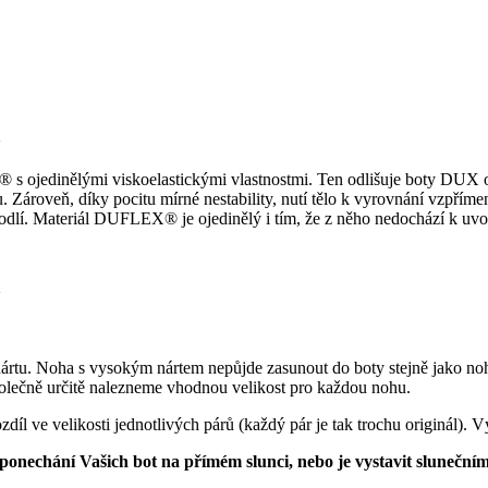
s ojedinělými viskoelastickými vlastnostmi. Ten odlišuje boty DUX 
 Zároveň, díky pocitu mírné nestability, nutí tělo k vyrovnání vzpří
hodlí. Materiál DUFLEX® je ojedinělý i tím, že z něho nedochází k uvo
tu. Noha s vysokým nártem nepůjde zasunout do boty stejně jako noha 
společně určitě nalezneme vhodnou velikost pro každou nohu.
díl ve velikosti jednotlivých párů (každý pár je tak trochu originál).
e ponechání Vašich bot na přímém slunci, nebo je vystavit sluneční