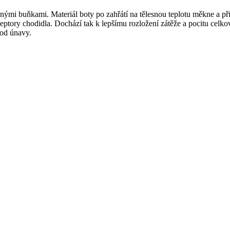
nými buňkami. Materiál boty po zahřátí na tělesnou teplotu měkne a př
ceptory chodidla. Dochází tak k lepšímu rozložení zátěže a pocitu celko
 od únavy.