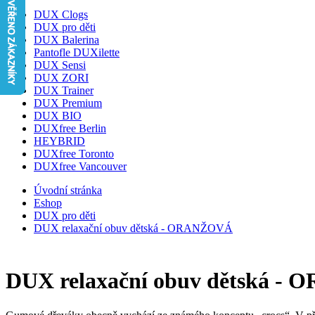
DUX Clogs
DUX pro děti
DUX Balerina
Pantofle DUXilette
DUX Sensi
DUX ZORI
DUX Trainer
DUX Premium
DUX BIO
DUXfree Berlin
HEYBRID
DUXfree Toronto
DUXfree Vancouver
Úvodní stránka
Eshop
DUX pro děti
DUX relaxační obuv dětská - ORANŽOVÁ
DUX relaxační obuv dětská 