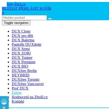
HLEDAT
PŘIHLÁSIT
KOŠÍK
0
Toggle navigation
DUX Clogs
DUX pro děti
DUX Balerina
Pantofle DUXilette
DUX Sensi
DUX ZORI
DUX Trainer
DUX Premium
DUX BIO
DUXfree Berlin
HEYBRID
DUXfree Toronto
DUXfree Vancouver
Proč DUX
Eshop
Hodnocení na Zboží.cz
Kontakt