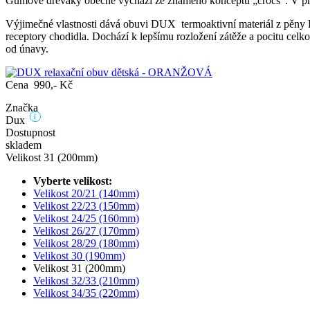
Gumové dřeváky obecně vychází ze známého konceptu „crocs“. V př
Výjimečné vlastnosti dává obuvi DUX termoaktivní materiál z pěny D
receptory chodidla. Dochází k lepšímu rozložení zátěže a pocitu celko
od únavy.
Cena 990,- Kč
Značka
i
Dux
Dostupnost
skladem
Velikost 31 (200mm)
Vyberte velikost:
Velikost 20/21 (140mm)
Velikost 22/23 (150mm)
Velikost 24/25 (160mm)
Velikost 26/27 (170mm)
Velikost 28/29 (180mm)
Velikost 30 (190mm)
Velikost 31 (200mm)
Velikost 32/33 (210mm)
Velikost 34/35 (220mm)