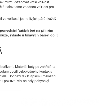
tak může vyžadovat větší velikost.
čitě nalezneme vhodnou velikost pro
 ve velikosti jednotlivých párů (každý
se ponechání Vašich bot na přímém
 může, zvláště u tmavých barev, dojít
Á
buňkami. Materiál boty po zahřátí na
 botám docílí celoplošného kontaktu
didla. Dochází tak k lepšímu rozložení
i pozitivní vliv na celý pohybový