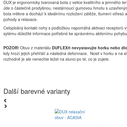
DUX je ergonomicky tvarovaná bota z velice kvalitního a jemného t
Jde o částečně prodyšnou, nestárnoucí gumovou hmotu s uzavřenými 
bota měkne a dochází k ideálnímu rozložení zátěže, tlumení otřesů a
pohody a relaxace.
Celoplošný kontakt nohy s podložkou napomáhá aktivaci receptorů vy
sytému důležité informace potřebné ke správnému aktivnímu pohybu
POZOR!
Obuv z materiálu
DUFLEX® nevystavujte horku nebo dl
kdy hrozí jejich přehřátí a následná deformace. Nosit v horku a na 
rozhodně je ale nenechte ležet na slunci po té, co je zujete.
Další barevné varianty