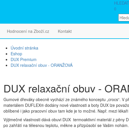
HLEDA
0
Hodnocení na Zboží.cz
Kontakt
Úvodní stránka
Eshop
DUX Premium
DUX relaxační obuv - ORANŽOVÁ
DUX relaxační obuv - OR
Gumové dřeváky obecně vychází ze známého konceptu „crocs“. V p
materiálem DUFLEX® dodány nové vlastnosti a boty DUX lze považov
oblíbené i jako pracovní obuv tam kde je to možné. Např. mezi lékaři 
Výjimečné vlastnosti dává obuvi DUX termoaktivní materiál z pěny
po zahřátí na tělesnou teplotu, měkne a přizpůsobí se Vašim nohám. 