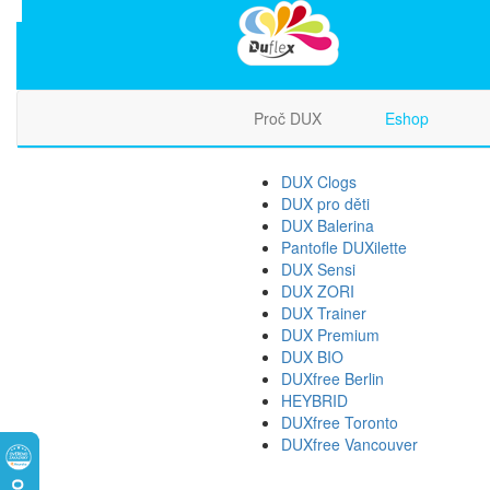
Proč DUX
Eshop
DUX Clogs
DUX pro děti
DUX Balerina
Pantofle DUXilette
DUX Sensi
DUX ZORI
DUX Trainer
DUX Premium
DUX BIO
DUXfree Berlin
HEYBRID
DUXfree Toronto
DUXfree Vancouver