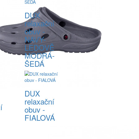
DUX
relaxační
obuv -
NAVY-
LEDOVĚ
MODRÁ-
ŠEDÁ
DUX
relaxační
í
obuv -
FIALOVÁ