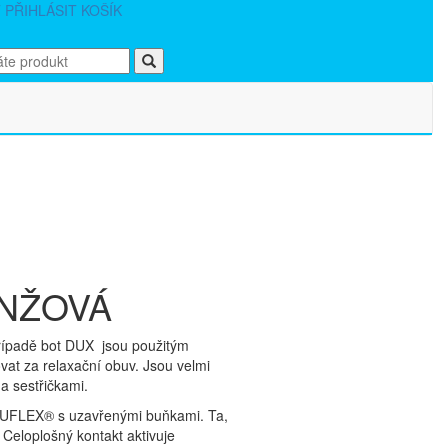
T
PŘIHLÁSIT
KOŠÍK
ANŽOVÁ
řípadě bot DUX jsou použitým
at za relaxační obuv. Jsou velmi
a sestřičkami.
 DUFLEX® s uzavřenými buňkami. Ta,
Celoplošný kontakt aktivuje