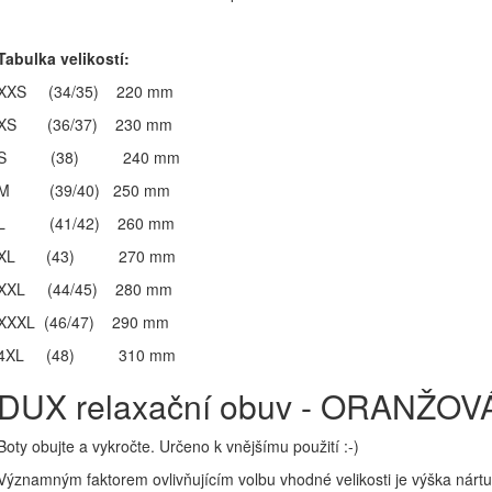
Tabulka velikostí:
XXS (34/35) 220 mm
XS (36/37) 230 mm
S (38) 240 mm
M (39/40) 250 mm
L (41/42) 260 mm
XL (43) 270 mm
XXL (44/45) 280 mm
XXXL (46/47) 290 mm
4XL (48) 310 mm
DUX relaxační obuv - ORANŽOV
Boty obujte a vykročte. Určeno k vnějšímu použití :-)
Významným faktorem ovlivňujícím volbu vhodné velikosti je výška nár