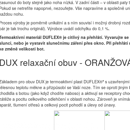
zasunout do boty stejně jako noha nízká. V zadní části – v oblasti paty 
Pokud se netrefíte napoprvé, nezoufejte. Vše napravíme a společně ur
každou nohu.
Proces výroby je poměrně unikátní a s ním souvisí i možný drobný rozdíl
pár je tak trochu originál). Výrobce uvádí odchylku do 0,1 %.
Termoaktivní materiál DUFLEX® je citlivý na přehřátí. Vyvarujte 
slunci, nebo je vystavit slunečnímu záření přes okno. Při přehřátí
ke změně velikosti bot.
DUX relaxační obuv - ORANŽOV
Základem pro obuv DUX je termoaktivní plast DUFLEX®
*
s uzavřenými 
tělesnou teplotu měkne a přizpůsobí se Vaší noze. Tím se oproti jiným
chodidla s botou (jako když chodíte naboso) a aktivují se receptory cho
zátěže a pocitu celkového odlehčení v oblasti nohou. Zároveň je vnímán 
aparát, tlumení otřesů a celkový pocit pohodlí a úlevy od únavy.