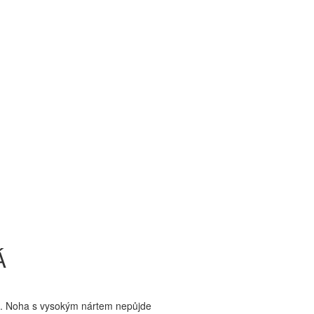
Á
tu. Noha s vysokým nártem nepůjde