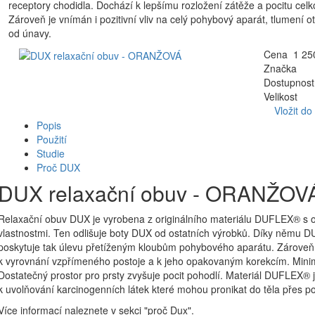
receptory chodidla. Dochází k lepšímu rozložení zátěže a pocitu cel
Zároveň je vnímán i pozitivní vliv na celý pohybový aparát, tlumení o
od únavy.
Cena 1 250
Značka
Dostupnost
Velikost
Vložit do
Popis
Použití
Studie
Proč DUX
DUX relaxační obuv - ORANŽOV
Relaxační obuv DUX je vyrobena z originálního materiálu DUFLEX® s oj
vlastnostmi. Ten odlišuje boty DUX od ostatních výrobků. Díky němu DU
poskytuje tak úlevu přetíženým kloubům pohybového aparátu. Zároveň, dí
k vyrovnání vzpřímeného postoje a k jeho opakovaným korekcím. Minima
Dostatečný prostor pro prsty zvyšuje pocit pohodlí. Materiál DUFLEX® j
k uvolňování karcinogenních látek které mohou pronikat do těla přes 
Více informací naleznete v sekci "proč Dux".