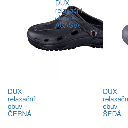
DUX
relaxační
obuv -
ACASIA
DUX
DUX
relaxační
relaxačn
obuv -
obuv -
ČERNÁ
ŠEDÁ