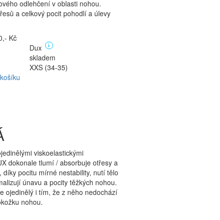
kového odlehčení v oblasti nohou.
třesů a celkový pocit pohodlí a úlevy
,- Kč
Dux
i
skladem
XXS (34-35)
 košíku
Á
edinělými viskoelastickými
X dokonale tlumí / absorbuje otřesy a
ky pocitu mírné nestability, nutí tělo
lizují únavu a pocity těžkých nohou.
e ojedinělý i tím, že z něho nedochází
pokožku nohou.