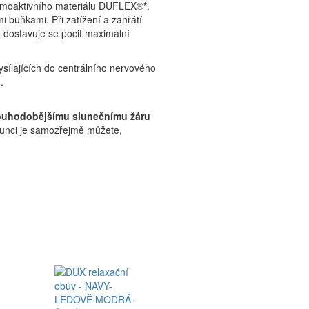
ermoaktivního materiálu DUFLEX®
*
.
buňkami. Při zatížení a zahřátí
 dostavuje se pocit maximální
sílajících do centrálního nervového
.
ouhodobějšímu slunečnímu žáru
slunci je samozřejmě můžete,