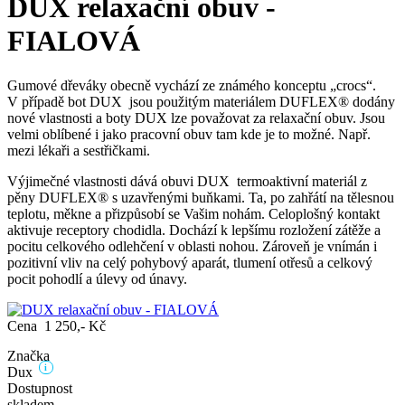
DUX relaxační obuv -
FIALOVÁ
Gumové dřeváky obecně vychází ze známého konceptu „crocs“.
V případě bot DUX jsou použitým materiálem DUFLEX® dodány
nové vlastnosti a boty DUX lze považovat za relaxační obuv. Jsou
velmi oblíbené i jako pracovní obuv tam kde je to možné. Např.
mezi lékaři a sestřičkami.
Výjimečné vlastnosti dává obuvi DUX termoaktivní materiál z
pěny DUFLEX® s uzavřenými buňkami. Ta, po zahřátí na tělesnou
teplotu, měkne a přizpůsobí se Vašim nohám. Celoplošný kontakt
aktivuje receptory chodidla. Dochází k lepšímu rozložení zátěže a
pocitu celkového odlehčení v oblasti nohou. Zároveň je vnímán i
pozitivní vliv na celý pohybový aparát, tlumení otřesů a celkový
pocit pohodlí a úlevy od únavy.
Cena 1 250,- Kč
Značka
i
Dux
Dostupnost
skladem