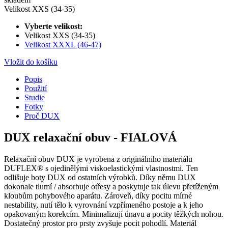
Velikost XXS (34-35)
Vyberte velikost:
Velikost XXS (34-35)
Velikost XXXL (46-47)
Vložit do košíku
Popis
Použití
Studie
Fotky
Proč DUX
DUX relaxační obuv - FIALOVÁ
Relaxační obuv DUX je vyrobena z originálního materiálu
DUFLEX® s ojedinělými viskoelastickými vlastnostmi. Ten
odlišuje boty DUX od ostatních výrobků. Díky němu DUX
dokonale tlumí / absorbuje otřesy a poskytuje tak úlevu přetíženým
kloubům pohybového aparátu. Zároveň, díky pocitu mírné
nestability, nutí tělo k vyrovnání vzpřímeného postoje a k jeho
opakovaným korekcím. Minimalizují únavu a pocity těžkých nohou.
Dostatečný prostor pro prsty zvyšuje pocit pohodlí. Materiál