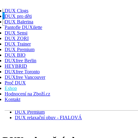
Toggle navigation
HLEDAT
DUX Clogs
PŘIHLÁSIT
KOŠÍK
0
DUX pro děti
DUX Balerina
DUX Clogs
Pantofle DUXilette
DUX pro děti
DUX Sensi
DUX Balerina
DUX ZORI
Pantofle DUXilette
DUX Trainer
DUX Sensi
DUX Premium
DUX ZORI
DUX BIO
DUX Trainer
DUXfree Berlin
DUX Premium
HEYBRID
DUX BIO
DUXfree Toronto
DUXfree Berlin
DUXfree Vancouver
HEYBRID
Proč DUX
DUXfree Toronto
Eshop
DUXfree Vancouver
Hodnocení na Zboží.cz
Kontakt
Úvodní stránka
Eshop
DUX Premium
DUX relaxační obuv - FIALOVÁ