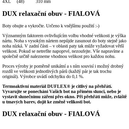
4XL (48) 310 mm
DUX relaxační obuv - FIALOVÁ
Boty obujte a vykročte. Určeno k vnějšímu použití :-)
Významným faktorem ovlivňujícím volbu vhodné velikosti je výška
nártu. Noha s vysokým nártem nepůjde zasunout do boty stejně jako
noha nízká. V zadní části – v oblasti paty tak může vyžadovat větší
velikost. Pokud se netrefíte napoprvé, nezoufejte. Vše napravíme a
společně určitě nalezneme vhodnou velikost pro každou nohu.
Proces výroby je poměrně unikátní a s ním souvisí i možný drobný
rozdíl ve velikosti jednotlivých párů (každý pár je tak trochu
originál). Výrobce uvádí odchylku do 0,1 %.
Termoaktivní materiál DUFLEX® je citlivý na přehřátí.
Vyvarujte se ponechání Vašich bot na přímém slunci, nebo je
vystavit slunečnímu záření přes okno. Při přehřátí může, zvláště
u tmavých barev, dojít ke změně velikosti bot.
DUX relaxační obuv - FIALOVÁ