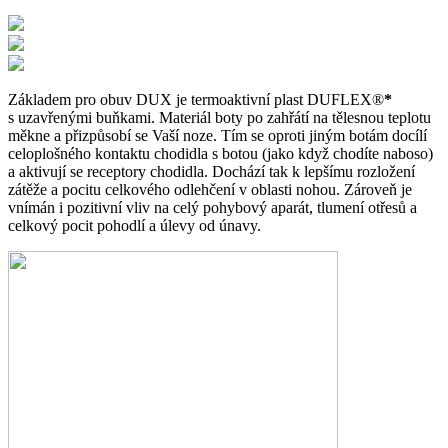
Základem pro obuv DUX je termoaktivní plast DUFLEX®
*
s uzavřenými buňkami. Materiál boty po zahřátí na tělesnou teplotu
měkne a přizpůsobí se Vaší noze. Tím se oproti jiným botám docílí
celoplošného kontaktu chodidla s botou (jako když chodíte naboso)
a aktivují se receptory chodidla. Dochází tak k lepšímu rozložení
zátěže a pocitu celkového odlehčení v oblasti nohou. Zároveň je
vnímán i pozitivní vliv na celý pohybový aparát, tlumení otřesů a
celkový pocit pohodlí a úlevy od únavy.