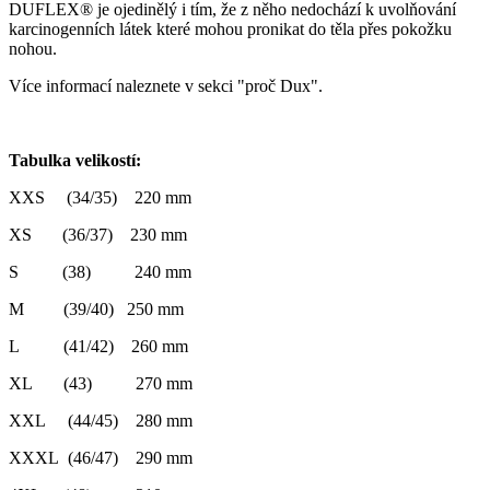
DUFLEX® je ojedinělý i tím, že z něho nedochází k uvolňování
karcinogenních látek které mohou pronikat do těla přes pokožku
nohou.
Více informací naleznete v sekci "proč Dux".
Tabulka velikostí:
XXS (34/35) 220 mm
XS (36/37) 230 mm
S (38) 240 mm
M (39/40) 250 mm
L (41/42) 260 mm
XL (43) 270 mm
XXL (44/45) 280 mm
XXXL (46/47) 290 mm