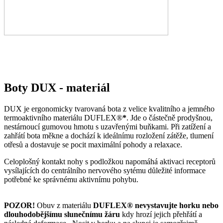
Boty DUX - materiál
DUX je ergonomicky tvarovaná bota z velice kvalitního a jemného
termoaktivního materiálu DUFLEX®
*
. Jde o částečně prodyšnou,
nestárnoucí gumovou hmotu s uzavřenými buňkami. Při zatížení a
zahřátí bota měkne a dochází k ideálnímu rozložení zátěže, tlumení
otřesů a dostavuje se pocit maximální pohody a relaxace.
Celoplošný kontakt nohy s podložkou napomáhá aktivaci receptorů
vysílajících do centrálního nervového sytému důležité informace
potřebné ke správnému aktivnímu pohybu.
POZOR!
Obuv z materiálu
DUFLEX® nevystavujte horku nebo
dlouhodobějšímu slunečnímu žáru
kdy hrozí jejich přehřátí a