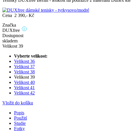
Tenisky DUXfree Berlin - lehkost na podrážce z materiálu Duflex kte
Cena 2 390,- Kč
Značka
i
DUXfree
Dostupnost
skladem
Velikost 39
Vyberte velikost:
Velikost 36
Velikost 37
Velikost 38
Velikost 39
Velikost 40
Velikost 41
Velikost 42
Vložit do košíku
Popis
Použití
Studie
Fotky