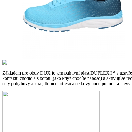
Základem pro obuv DUX je termoaktivní plast DUFLEX®
*
s uzavře
kontaktu chodidla s botou (jako když chodíte naboso) a aktivují se re
celý pohybový aparát, tlumení otřesů a celkový pocit pohodlí a úlevy