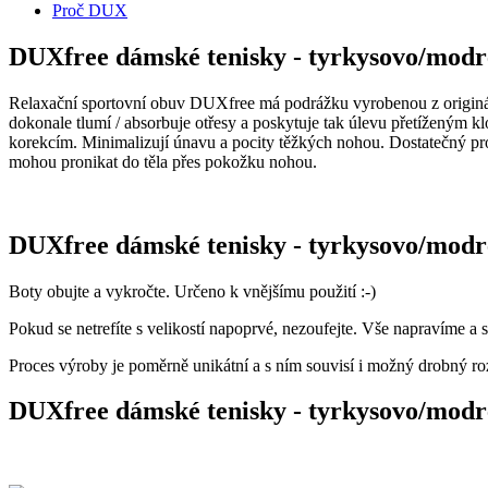
Proč DUX
DUXfree dámské tenisky - tyrkysovo/modr
Relaxační sportovní obuv DUXfree má podrážku vyrobenou z origin
dokonale tlumí / absorbuje otřesy a poskytuje tak úlevu přetíženým 
korekcím. Minimalizují únavu a pocity těžkých nohou. Dostatečný pro
mohou pronikat do těla přes pokožku nohou.
DUXfree dámské tenisky - tyrkysovo/modr
Boty obujte a vykročte. Určeno k vnějšímu použití :-)
Pokud se netrefíte s velikostí napoprvé, nezoufejte. Vše napravíme a
Proces výroby je poměrně unikátní a s ním souvisí i možný drobný roz
DUXfree dámské tenisky - tyrkysovo/modr