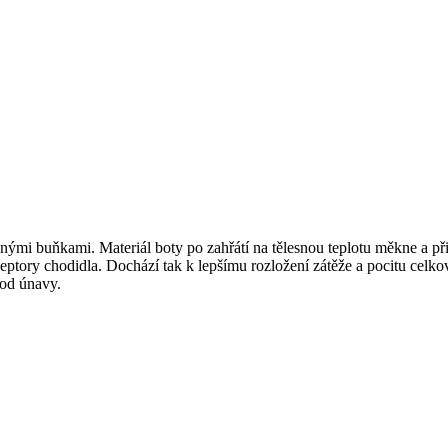
nými buňkami. Materiál boty po zahřátí na tělesnou teplotu měkne a př
ceptory chodidla. Dochází tak k lepšímu rozložení zátěže a pocitu celko
 od únavy.