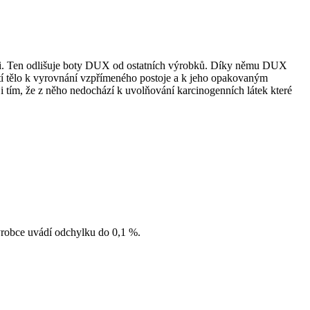
mi. Ten odlišuje boty DUX od ostatních výrobků. Díky němu DUX
utí tělo k vyrovnání vzpřímeného postoje a k jeho opakovaným
 tím, že z něho nedochází k uvolňování karcinogenních látek které
Výrobce uvádí odchylku do 0,1 %.