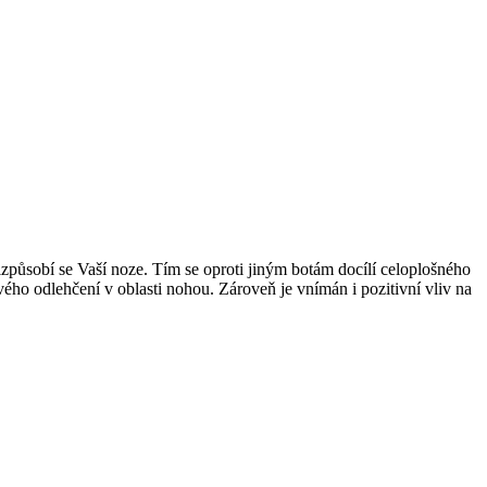
izpůsobí se Vaší noze. Tím se oproti jiným botám docílí celoplošného
vého odlehčení v oblasti nohou. Zároveň je vnímán i pozitivní vliv na