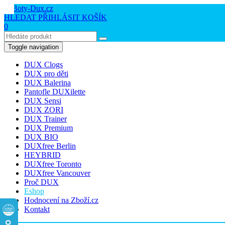
HLEDAT
PŘIHLÁSIT
KOŠÍK
0
Toggle navigation
DUX Clogs
DUX pro děti
DUX Balerina
Pantofle DUXilette
DUX Sensi
DUX ZORI
DUX Trainer
DUX Premium
DUX BIO
DUXfree Berlin
HEYBRID
DUXfree Toronto
DUXfree Vancouver
Proč DUX
Eshop
Hodnocení na Zboží.cz
Kontakt