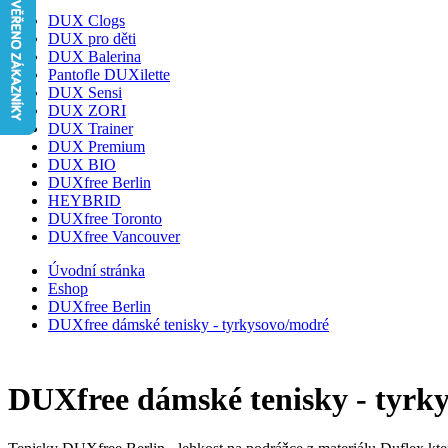
DUX Clogs
DUX pro děti
DUX Balerina
Pantofle DUXilette
DUX Sensi
DUX ZORI
DUX Trainer
DUX Premium
DUX BIO
DUXfree Berlin
HEYBRID
DUXfree Toronto
DUXfree Vancouver
Úvodní stránka
Eshop
DUXfree Berlin
DUXfree dámské tenisky - tyrkysovo/modré
DUXfree dámské tenisky - tyrk