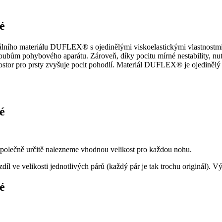
é
álního materiálu DUFLEX® s ojedinělými viskoelastickými vlastnost
kloubům pohybového aparátu. Zároveň, díky pocitu mírné nestability, n
stor pro prsty zvyšuje pocit pohodlí. Materiál DUFLEX® je ojedinělý i
é
 společně určitě nalezneme vhodnou velikost pro každou nohu.
díl ve velikosti jednotlivých párů (každý pár je tak trochu originál). 
é