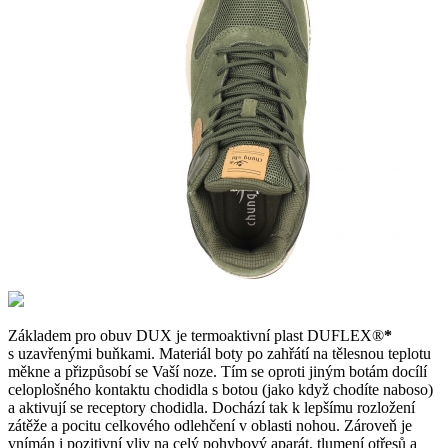
Základem pro obuv DUX je termoaktivní plast DUFLEX®
*
s uzavřenými buňkami. Materiál boty po zahřátí na tělesnou teplotu
měkne a přizpůsobí se Vaší noze. Tím se oproti jiným botám docílí
celoplošného kontaktu chodidla s botou (jako když chodíte naboso)
a aktivují se receptory chodidla. Dochází tak k lepšímu rozložení
zátěže a pocitu celkového odlehčení v oblasti nohou. Zároveň je
vnímán i pozitivní vliv na celý pohybový aparát, tlumení otřesů a