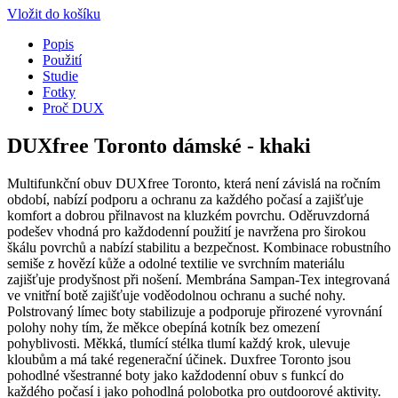
Vložit do košíku
Popis
Použití
Studie
Fotky
Proč DUX
DUXfree Toronto dámské - khaki
Multifunkční obuv DUXfree Toronto, která není závislá na ročním
období, nabízí podporu a ochranu za každého počasí a zajišťuje
komfort a dobrou přilnavost na kluzkém povrchu. Oděruvzdorná
podešev vhodná pro každodenní použití je navržena pro širokou
škálu povrchů a nabízí stabilitu a bezpečnost. Kombinace robustního
semiše z hovězí kůže a odolné textilie ve svrchním materiálu
zajišťuje prodyšnost při nošení. Membrána Sampan-Tex integrovaná
ve vnitřní botě zajišťuje voděodolnou ochranu a suché nohy.
Polstrovaný límec boty stabilizuje a podporuje přirozené vyrovnání
polohy nohy tím, že měkce obepíná kotník bez omezení
pohyblivosti. Měkká, tlumící stélka tlumí každý krok, ulevuje
kloubům a má také regenerační účinek. Duxfree Toronto jsou
pohodlné všestranné boty jako každodenní obuv s funkcí do
každého počasí i jako pohodlná polobotka pro outdoorové aktivity.