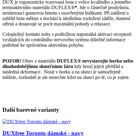
DUX je ergonomicky tvarovaná bota z velice kvalitního a jemného
termoaktivního materiálu DUFLEX®
*
. Jde o částečně prodyšnou,
nestárnoucí gumovou hmotu s uzavřenými buňkami. Při zatížení a
zahřátí bota měkne a dochází k ideálnímu rozložení zátěže, tlumení
otřesů a dostavuje se pocit maximální pohody a relaxace.
Celoplošný kontakt nohy s podložkou napomáhá aktivaci receptorů
vysílajících do centrálního nervového sytému důležité informace
potřebné ke správnému aktivnímu pohybu.
POZOR!
Obuv z materiálu
DUFLEX® nevystavujte horku nebo
dlouhodobějšímu slunečnímu žáru
kdy hrozí jejich přehřátí a
následná deformace. Nosit v horku a na slunci je samozřejmě
můžete, rozhodně je ale nenechte ležet na slunci po té, co je zujete.
Další barevné varianty
DUXfree Toronto dámské - navy