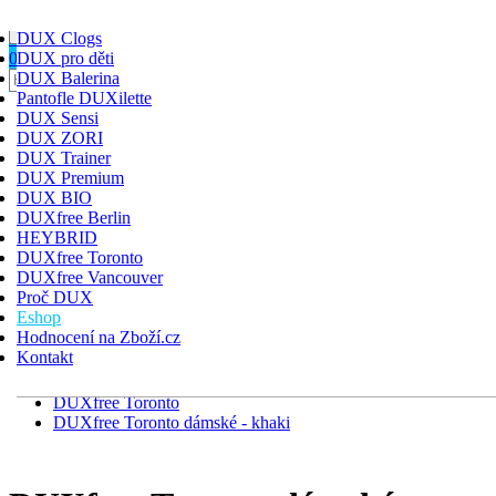
Toggle navigation
HLEDAT
DUX Clogs
PŘIHLÁSIT
KOŠÍK
0
DUX pro děti
DUX Balerina
DUX Clogs
Pantofle DUXilette
DUX pro děti
DUX Sensi
DUX Balerina
DUX ZORI
Pantofle DUXilette
DUX Trainer
DUX Sensi
DUX Premium
DUX ZORI
DUX BIO
DUX Trainer
DUXfree Berlin
DUX Premium
HEYBRID
DUX BIO
DUXfree Toronto
DUXfree Berlin
DUXfree Vancouver
HEYBRID
Proč DUX
DUXfree Toronto
Eshop
DUXfree Vancouver
Hodnocení na Zboží.cz
Kontakt
Úvodní stránka
Eshop
DUXfree Toronto
DUXfree Toronto dámské - khaki