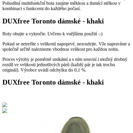
Pohodlná multifunkční bota zaujme měkkou a tlumící stélkou v
kombinaci s funkcemi do každého počasí.
DUXfree Toronto dámské - khaki
Boty obujte a vykročte. Určeno k vnějšímu použití :-)
Pokud se netrefíte s velikostí napoprvé, nezoufejte. Vše napravíme a
společně určitě nalezneme vhodnou velikost pro každou nohu.
Proces výroby je poměrně unikátní a s ním souvisí i možný drobný
rozdíl ve velikosti jednotlivých párů (každý pár je tak trochu
originál). Výrobce uvádí odchylku do 0,1 %.
DUXfree Toronto dámské - khaki