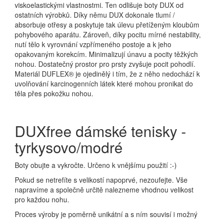
viskoelastickými vlastnostmi. Ten odlišuje boty DUX od
ostatních výrobků. Díky němu DUX dokonale tlumí /
absorbuje otřesy a poskytuje tak úlevu přetíženým kloubům
pohybového aparátu. Zároveň, díky pocitu mírné nestability,
nutí tělo k vyrovnání vzpřímeného postoje a k jeho
opakovaným korekcím. Minimalizují únavu a pocity těžkých
nohou. Dostatečný prostor pro prsty zvyšuje pocit pohodlí.
Materiál DUFLEX® je ojedinělý i tím, že z něho nedochází k
uvolňování karcinogenních látek které mohou pronikat do
těla přes pokožku nohou.
DUXfree dámské tenisky -
tyrkysovo/modré
Boty obujte a vykročte. Určeno k vnějšímu použití :-)
Pokud se netrefíte s velikostí napoprvé, nezoufejte. Vše
napravíme a společně určitě nalezneme vhodnou velikost
pro každou nohu.
Proces výroby je poměrně unikátní a s ním souvisí i možný