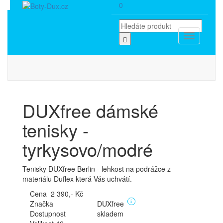
0
Toggle
navigation
DUXfree dámské
tenisky -
tyrkysovo/modré
Tenisky DUXfree Berlin - lehkost na podrážce z
materiálu Duflex která Vás uchvátí.
Cena 2 390,- Kč
Značka
DUXfree
i
Dostupnost
skladem