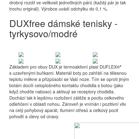
drobný rozdíl ve velikosti jednotlivých párů (každý pár je tak
trochu originál). Výrobce uvádí odchylku do 0,1 %.
DUXfree dámské tenisky -
tyrkysovo/modré
Základem pro obuv DUX je termoaktivní plast DUFLEX®
*
s uzavřenými buňkami. Materiál boty po zahřátí na tělesnou
teplotu měkne a přizpůsobí se Vaší noze. Tím se oproti jiným
botám docílí celoplošného kontaktu chodidla s botou (jako
když chodíte naboso) a aktivují se receptory chodidla.
Dochází tak k lepšímu rozložení zátěže a pocitu celkového
odlehčení v oblasti nohou. Zároveň je vnímán i pozitivní vliv
na celý pohybový aparát, tlumení otřesů a celkový pocit
pohodlí a úlevy od únavy.