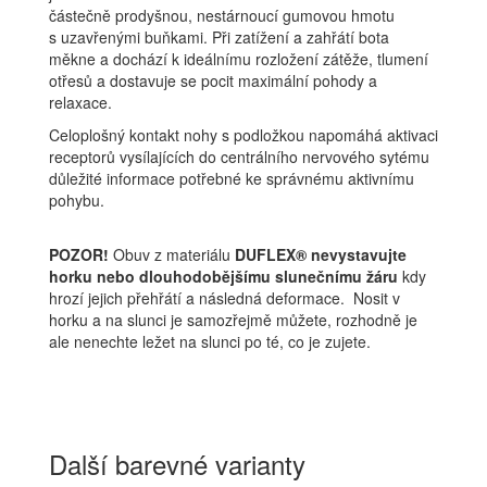
částečně prodyšnou, nestárnoucí gumovou hmotu
s uzavřenými buňkami. Při zatížení a zahřátí bota
měkne a dochází k ideálnímu rozložení zátěže, tlumení
otřesů a dostavuje se pocit maximální pohody a
relaxace.
Celoplošný kontakt nohy s podložkou napomáhá aktivaci
receptorů vysílajících do centrálního nervového sytému
důležité informace potřebné ke správnému aktivnímu
pohybu.
POZOR!
Obuv z materiálu
DUFLEX® nevystavujte
horku nebo dlouhodobějšímu slunečnímu žáru
kdy
hrozí jejich přehřátí a následná deformace. Nosit v
horku a na slunci je samozřejmě můžete, rozhodně je
ale nenechte ležet na slunci po té, co je zujete.
Další barevné varianty