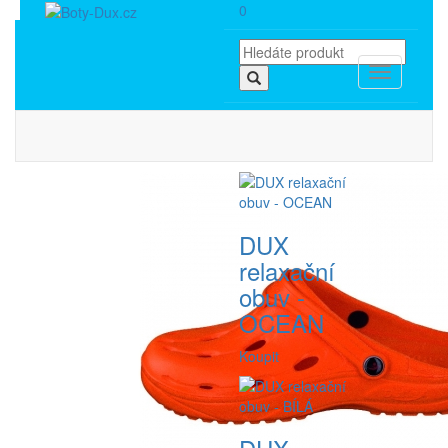
0
Toggle
navigation
DUX
relaxační
obuv -
OCEAN
Koupit