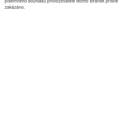
písemného souhlasu provozovatele těchto stránek přísně
zakázáno.