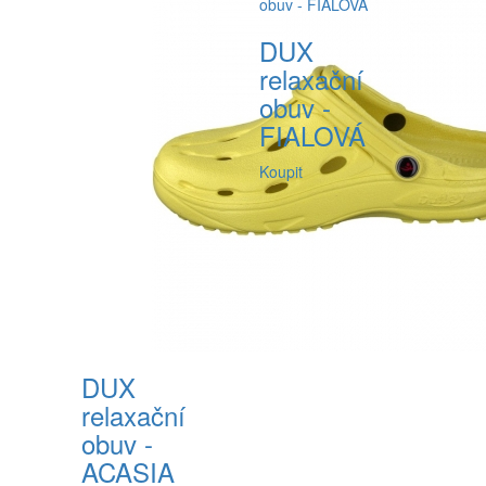
DUX
relaxační
obuv -
FIALOVÁ
Koupit
DUX
relaxační
obuv -
ACASIA