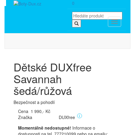
0
Toggle
navigation
Dětské DUXfree
Savannah
šedá/růžová
Bezpečnost a pohodlí
Cena 1 990,- Kč
Značka
DUXfree
i
Momentálně nedostupné!
Informace o
dostupnosti na tel. 777210099 nebo na emailu: