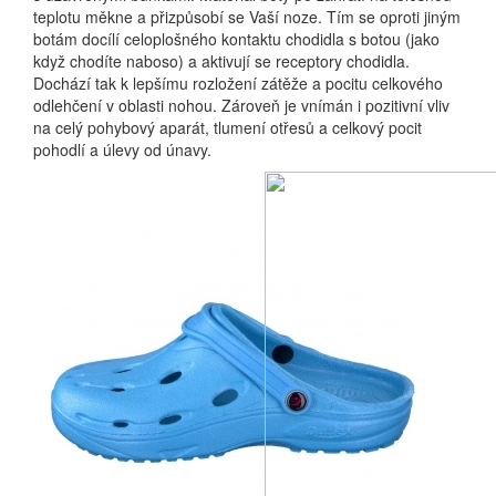
teplotu měkne a přizpůsobí se Vaší noze. Tím se oproti jiným
botám docílí celoplošného kontaktu chodidla s botou (jako
když chodíte naboso) a aktivují se receptory chodidla.
Dochází tak k lepšímu rozložení zátěže a pocitu celkového
odlehčení v oblasti nohou. Zároveň je vnímán i pozitivní vliv
na celý pohybový aparát, tlumení otřesů a celkový pocit
pohodlí a úlevy od únavy.