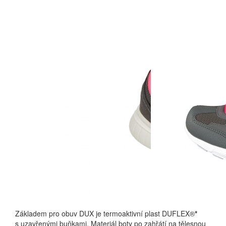
Základem pro obuv DUX je termoaktivní plast DUFLEX®
*
s uzavřenými buňkami. Materiál boty po zahřátí na tělesnou