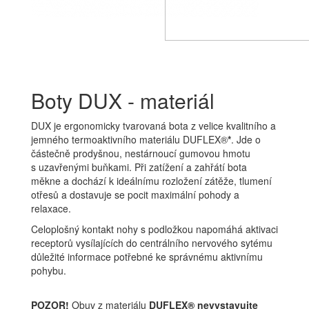
Boty DUX - materiál
DUX je ergonomicky tvarovaná bota z velice kvalitního a
jemného termoaktivního materiálu DUFLEX®
*
. Jde o
částečně prodyšnou, nestárnoucí gumovou hmotu
s uzavřenými buňkami. Při zatížení a zahřátí bota
měkne a dochází k ideálnímu rozložení zátěže, tlumení
otřesů a dostavuje se pocit maximální pohody a
relaxace.
Celoplošný kontakt nohy s podložkou napomáhá aktivaci
receptorů vysílajících do centrálního nervového sytému
důležité informace potřebné ke správnému aktivnímu
pohybu.
POZOR!
Obuv z materiálu
DUFLEX® nevystavujte