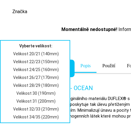
Značka
Momentálně nedostupné!
Inform
Velikost 24/25 (160mm)
Vyberte velikost:
Velikost 20/21 (140mm)
Velikost 22/23 (150mm)
Popis
Použití
F
VLOŽIT DO KOŠÍKU
Velikost 24/25 (160mm)
Velikost 26/27 (170mm)
Velikost 28/29 (180mm)
DUX relaxační obuv dětská - OCEAN
Velikost 30 (190mm)
Relaxační obuv DUX je vyrobena z originálního materiálu DUFLEX® s 
Velikost 31 (200mm)
dokonale tlumí / absorbuje otřesy a poskytuje tak úlevu přetíženým 
Velikost 32/33 (210mm)
postoje a k jeho opakovaným korekcím. Minimalizují únavu a pocity t
z něho nedochází k uvolňování karcinogenních látek které mohou pr
Velikost 34/35 (220mm)