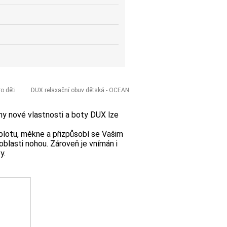
o děti
DUX relaxační obuv dětská - OCEAN
 nové vlastnosti a boty DUX lze
plotu, měkne a přizpůsobí se Vašim
blasti nohou. Zároveň je vnímán i
y.