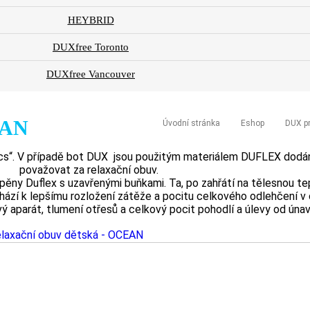
HEYBRID
DUXfree Toronto
DUXfree Vancouver
EAN
Úvodní stránka
Eshop
DUX pr
“. V případě bot DUX jsou použitým materiálem DUFLEX dodány
považovat za relaxační obuv.
pěny Duflex s uzavřenými buňkami. Ta, po zahřátí na tělesnou te
ází k lepšímu rozložení zátěže a pocitu celkového odlehčení v o
vý aparát, tlumení otřesů a celkový pocit pohodlí a úlevy od únav