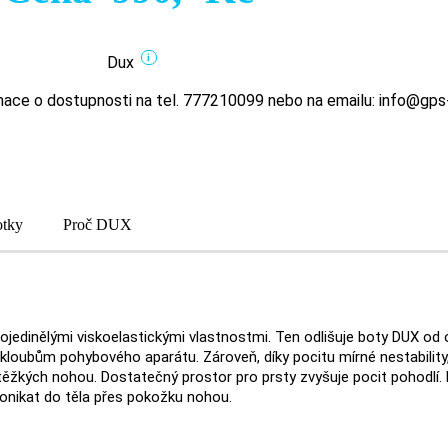
i
Dux
ace o dostupnosti na tel. 777210099 nebo na emailu: info@gps
otky
Proč DUX
ojedinělými viskoelastickými vlastnostmi. Ten odlišuje boty DUX od
kloubům pohybového aparátu. Zároveň, díky pocitu mírné nestability,
ěžkých nohou. Dostatečný prostor pro prsty zvyšuje pocit pohodlí. M
onikat do těla přes pokožku nohou.