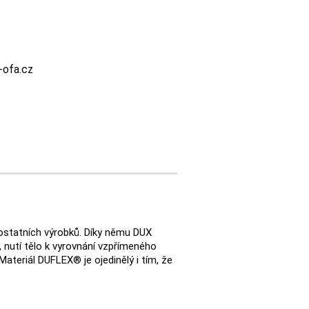
-ofa.cz
 ostatních výrobků. Díky němu DUX
 nutí tělo k vyrovnání vzpřímeného
ateriál DUFLEX® je ojedinělý i tím, že