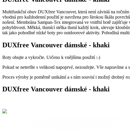
Multifunkční obuv DUXfree Vancouver, která není závislá na ročním 
vhodná pro každodenní použití je navržena pro širokou škálu povrchů a
nošení. Membrána Sampan-Tex integrovaná ve vnitřní botě zajišťuje 
pohyblivosti. Měkká, tlumící stélka tlumí každý krok, ulevuje kloub
tak jako pohodlné nízké boty pro outdoorové aktivity. Pohodlná mult
DUXfree Vancouver dámské - khaki
Boty obujte a vykročte. Určeno k vnějšímu použití :-)
Pokud se netrefíte s velikostí napoprvé, nezoufejte. Vše napravíme a
Proces výroby je poměrně unikátní a s ním souvisí i možný drobný roz
DUXfree Vancouver dámské - khaki