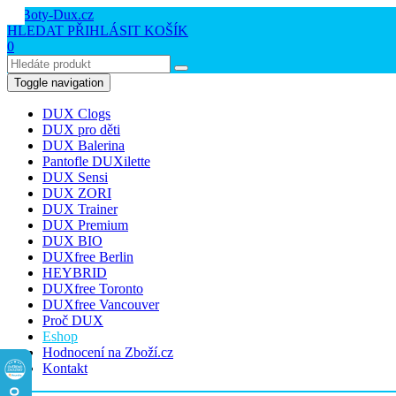
HLEDAT
PŘIHLÁSIT
KOŠÍK
0
Toggle navigation
DUX Clogs
DUX pro děti
DUX Balerina
Pantofle DUXilette
DUX Sensi
DUX ZORI
DUX Trainer
DUX Premium
DUX BIO
DUXfree Berlin
HEYBRID
DUXfree Toronto
DUXfree Vancouver
Proč DUX
Eshop
Hodnocení na Zboží.cz
Kontakt