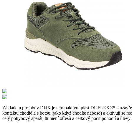
Základem pro obuv DUX je termoaktivní plast DUFLEX®
*
s uzavře
kontaktu chodidla s botou (jako když chodíte naboso) a aktivují se re
celý pohybový aparát, tlumení otřesů a celkový pocit pohodlí a úlevy