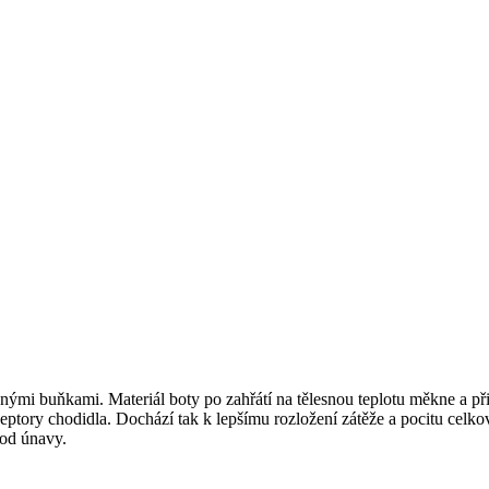
nými buňkami. Materiál boty po zahřátí na tělesnou teplotu měkne a př
ceptory chodidla. Dochází tak k lepšímu rozložení zátěže a pocitu celko
 od únavy.