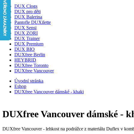
DUX Clogs
DUX pro děti
DUX Balerina
Pantofle DUXilette
DUX Sensi
DUX ZORI
DUX Trainer
DUX Premium
DUX BIO
DUXfree Berlin
HEYBRID
DUXfree Toronto
DUXfree Vancouver
Úvodní stránka
Eshop
DUXfree Vancouver dámské - khaki
DUXfree Vancouver dámské - k
DUXfree Vancouver - lehkost na podrážce z materiálu Duflex v komb