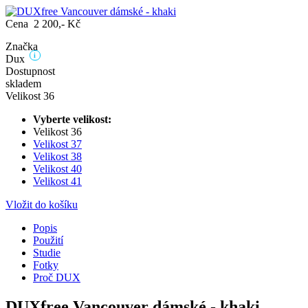
Cena 2 200,- Kč
Značka
i
Dux
Dostupnost
skladem
Velikost 36
Vyberte velikost:
Velikost 36
Velikost 37
Velikost 38
Velikost 40
Velikost 41
Vložit do košíku
Popis
Použití
Studie
Fotky
Proč DUX
DUXfree Vancouver dámské - khaki