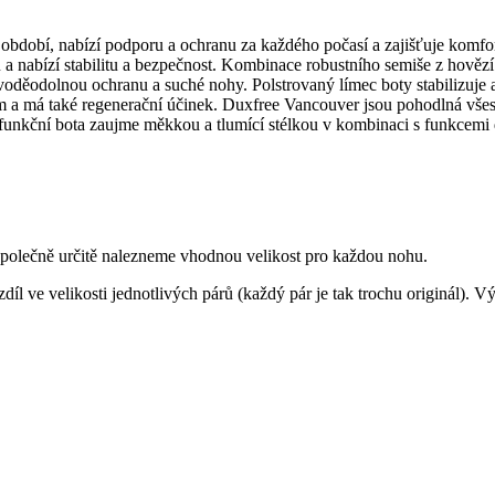
období, nabízí podporu a ochranu za každého počasí a zajišťuje komf
 nabízí stabilitu a bezpečnost. Kombinace robustního semiše z hovězí k
voděodolnou ochranu a suché nohy. Polstrovaný límec boty stabilizuje
ům a má také regenerační účinek. Duxfree Vancouver jsou pohodlná vše
ifunkční bota zaujme měkkou a tlumící stélkou v kombinaci s funkcemi
 společně určitě nalezneme vhodnou velikost pro každou nohu.
díl ve velikosti jednotlivých párů (každý pár je tak trochu originál). 