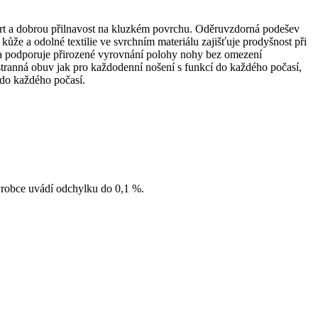
ort a dobrou přilnavost na kluzkém povrchu. Oděruvzdorná podešev
ůže a odolné textilie ve svrchním materiálu zajišťuje prodyšnost při
 a podporuje přirozené vyrovnání polohy nohy bez omezení
stranná obuv jak pro každodenní nošení s funkcí do každého počasí,
 do každého počasí.
Výrobce uvádí odchylku do 0,1 %.