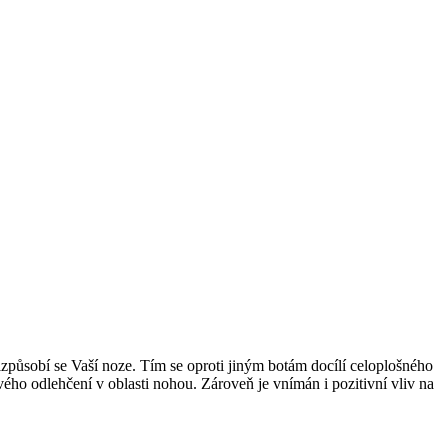
izpůsobí se Vaší noze. Tím se oproti jiným botám docílí celoplošného
vého odlehčení v oblasti nohou. Zároveň je vnímán i pozitivní vliv na