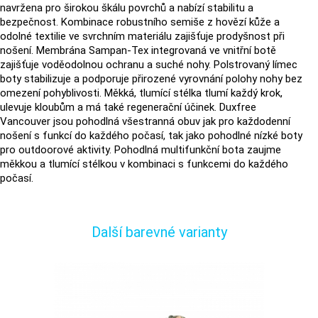
navržena pro širokou škálu povrchů a nabízí stabilitu a
bezpečnost. Kombinace robustního semiše z hovězí kůže a
odolné textilie ve svrchním materiálu zajišťuje prodyšnost při
nošení. Membrána Sampan-Tex integrovaná ve vnitřní botě
zajišťuje voděodolnou ochranu a suché nohy. Polstrovaný límec
boty stabilizuje a podporuje přirozené vyrovnání polohy nohy bez
omezení pohyblivosti. Měkká, tlumící stélka tlumí každý krok,
ulevuje kloubům a má také regenerační účinek. Duxfree
Vancouver jsou pohodlná všestranná obuv jak pro každodenní
nošení s funkcí do každého počasí, tak jako pohodlné nízké boty
pro outdoorové aktivity. Pohodlná multifunkční bota zaujme
měkkou a tlumící stélkou v kombinaci s funkcemi do každého
počasí.
Další barevné varianty