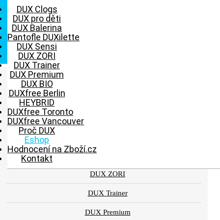
DUX Clogs
DUX pro děti
DUX Balerina
Pantofle DUXilette
Toggle navigation
DUX Sensi
DUX ZORI
DUX Trainer
DUX Premium
DUX Clogs
DUX BIO
0
DUXfree Berlin
HLEDAT
PŘIHLÁSIT
KOŠÍK
DUX pro děti
HEYBRID
DUXfree Toronto
DUX Balerina
DUXfree Vancouver
Proč DUX
Pantofle DUXilette
Eshop
Hodnocení na Zboží.cz
DUX Sensi
Kontakt
DUX ZORI
DUX Trainer
DUX Premium