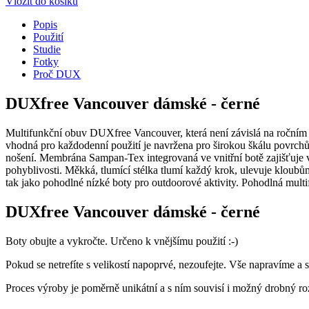
Vložit do košíku
Popis
Použití
Studie
Fotky
Proč DUX
DUXfree Vancouver dámské - černé
Multifunkční obuv DUXfree Vancouver, která není závislá na ročním 
vhodná pro každodenní použití je navržena pro širokou škálu povrchů a
nošení. Membrána Sampan-Tex integrovaná ve vnitřní botě zajišťuje 
pohyblivosti. Měkká, tlumící stélka tlumí každý krok, ulevuje kloub
tak jako pohodlné nízké boty pro outdoorové aktivity. Pohodlná mult
DUXfree Vancouver dámské - černé
Boty obujte a vykročte. Určeno k vnějšímu použití :-)
Pokud se netrefíte s velikostí napoprvé, nezoufejte. Vše napravíme a
Proces výroby je poměrně unikátní a s ním souvisí i možný drobný roz