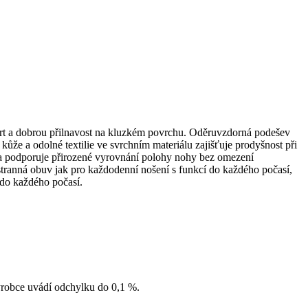
ort a dobrou přilnavost na kluzkém povrchu. Oděruvzdorná podešev
ůže a odolné textilie ve svrchním materiálu zajišťuje prodyšnost při
 a podporuje přirozené vyrovnání polohy nohy bez omezení
stranná obuv jak pro každodenní nošení s funkcí do každého počasí,
 do každého počasí.
Výrobce uvádí odchylku do 0,1 %.