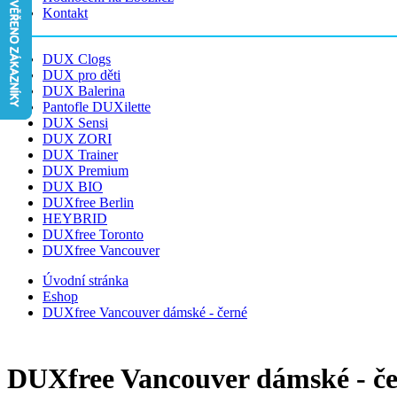
Kontakt
DUX Clogs
DUX pro děti
DUX Balerina
Pantofle DUXilette
DUX Sensi
DUX ZORI
DUX Trainer
DUX Premium
DUX BIO
DUXfree Berlin
HEYBRID
DUXfree Toronto
DUXfree Vancouver
Úvodní stránka
Eshop
DUXfree Vancouver dámské - černé
DUXfree Vancouver dámské - č