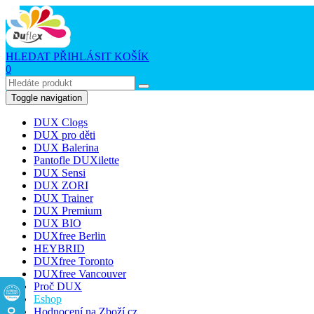
HLEDAT
PŘIHLÁSIT
KOŠÍK
0
Toggle navigation
DUX Clogs
DUX pro děti
DUX Balerina
Pantofle DUXilette
DUX Sensi
DUX ZORI
DUX Trainer
DUX Premium
DUX BIO
DUXfree Berlin
HEYBRID
DUXfree Toronto
DUXfree Vancouver
Proč DUX
Eshop
Hodnocení na Zboží.cz