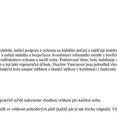
období, nabízí podporu a ochranu za každého počasí a zajišťuje komf
 nabízí stabilitu a bezpečnost. Kombinace robustního semiše z hovězí k
voděodolnou ochranu a suché nohy. Polstrovaný límec boty stabilizuje
ům a má také regenerační účinek. Duxfree Vancouver jsou pohodlná vše
ifunkční bota zaujme měkkou a tlumící stélkou v kombinaci s funkcemi
 společně určitě nalezneme vhodnou velikost pro každou nohu.
díl ve velikosti jednotlivých párů (každý pár je tak trochu originál). 