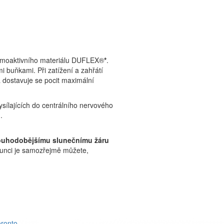
ermoaktivního materiálu DUFLEX®
*
.
buňkami. Při zatížení a zahřátí
 dostavuje se pocit maximální
sílajících do centrálního nervového
.
ouhodobějšímu slunečnímu žáru
slunci je samozřejmě můžete,