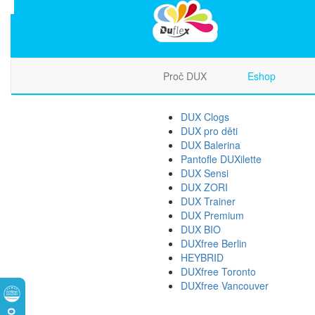
Proč DUX
Eshop
DUX Clogs
DUX pro děti
DUX Balerina
Pantofle DUXilette
DUX Sensi
DUX ZORI
DUX Trainer
DUX Premium
DUX BIO
DUXfree Berlin
HEYBRID
DUXfree Toronto
DUXfree Vancouver