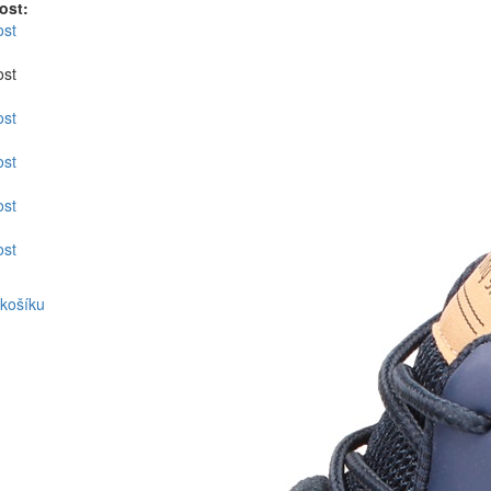
kost:
ost
ost
ost
ost
ost
ost
 košíku
 Toronto pánské -
uv DUXfree Toronto, která není závislá
í, nabízí podporu a ochranu za
 zajišťuje komfort a dobrou přilnavost
rchu. Oděruvzdorná podešev vhodná