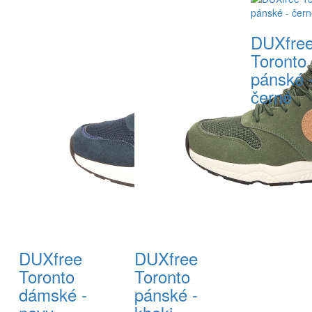
DUXfre
Toronto
pánské 
černé
DUXfree
DUXfree
Toronto
Toronto
dámské -
pánské -