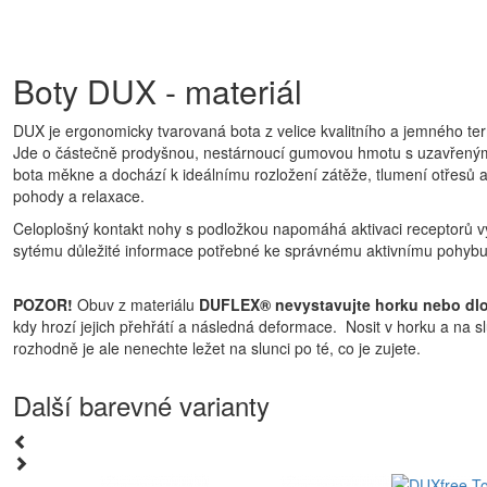
Boty DUX - materiál
DUX je ergonomicky tvarovaná bota z velice kvalitního a jemného t
Jde o částečně prodyšnou, nestárnoucí gumovou hmotu s uzavřenými 
bota měkne a dochází k ideálnímu rozložení zátěže, tlumení otřesů a
pohody a relaxace.
Celoplošný kontakt nohy s podložkou napomáhá aktivaci receptorů vy
sytému důležité informace potřebné ke správnému aktivnímu pohybu
POZOR!
Obuv z materiálu
DUFLEX® nevystavujte horku nebo dl
kdy hrozí jejich přehřátí a následná deformace. Nosit v horku a na 
rozhodně je ale nenechte ležet na slunci po té, co je zujete.
Další barevné varianty