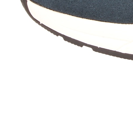
Pokud se netrefí
Vše napravíme 
velikost pro ka
Proces výroby je
možný drobný roz
(každý pár je ta
odchylku do 0,1
Základem pro ob
DUFLEX®
*
s uz
zahřátí na těle
noze. Tím se op
kontaktu chodid
a aktivují se re
rozložení zátěže
nohou. Zároveň j
pohybový aparát
pohodlí a úlevy