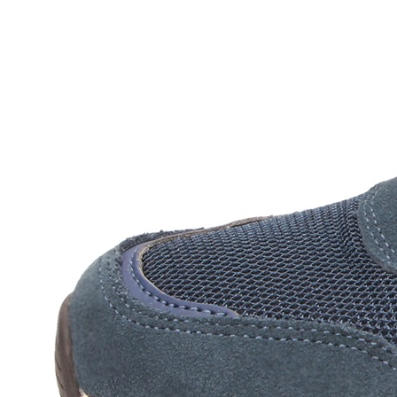
pro každodenní 
povrchů a nabíz
robustního semiš
svrchním materiá
Membrána Sampa
zajišťuje voděo
Polstrovaný líme
přirozené vyrov
obepíná kotník 
tlumící stélka t
také regeneračn
pohodlné všestr
funkcí do každé
pro outdoorové a
zaujme měkkou a
funkcemi do ka
DUXfree
navy
Boty obujte a vy