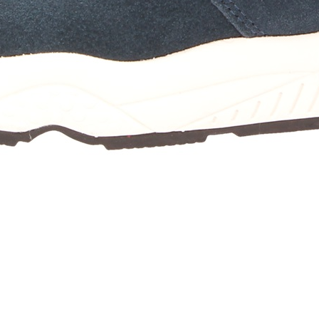
te s velikostí napoprvé, nezoufejte.
a společně určitě nalezneme vhodnou
ždou nohu.
 poměrně unikátní a s ním souvisí i
díl ve velikosti jednotlivých párů
k trochu originál). Výrobce uvádí
 %.
uv DUX je termoaktivní plast
avřenými buňkami. Materiál boty po
snou teplotu měkne a přizpůsobí se Vaší
roti jiným botám docílí celoplošného
la s botou (jako když chodíte naboso)
ceptory chodidla. Dochází tak k lepšímu
 a pocitu celkového odlehčení v oblasti
e vnímán i pozitivní vliv na celý
, tlumení otřesů a celkový pocit
 od únavy.