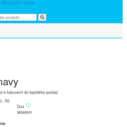
T
PŘIHLÁSIT
KOŠÍK
navy
ci s fukncemi do každého počasí
,- Kč
Dux
i
skladem
rte