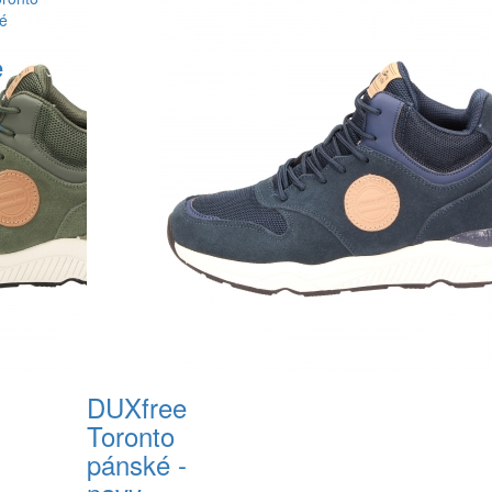
e
-
DUXfree
Toronto
pánské -