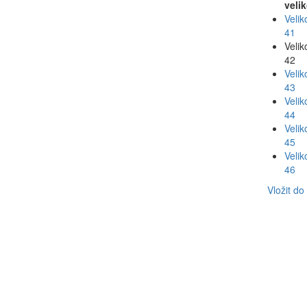
veli
Velik
41
Velik
42
Velik
43
Velik
44
Velik
45
Velik
46
Vložit do
DUXfree
navy
Multifunkční ob
na ročním obdob
každého počasí a
na kluzkém pov