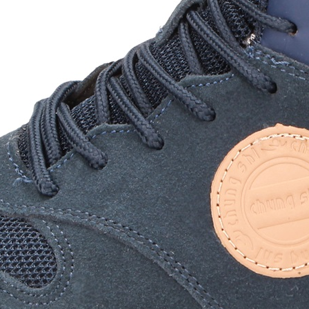
použití je navržena pro širokou škálu
í stabilitu a bezpečnost. Kombinace
e z hovězí kůže a odolné textilie ve
lu zajišťuje prodyšnost při nošení.
n-Tex integrovaná ve vnitřní botě
dolnou ochranu a suché nohy.
c boty stabilizuje a podporuje
nání polohy nohy tím, že měkce
bez omezení pohyblivosti. Měkká,
lumí každý krok, ulevuje kloubům a má
í účinek. Duxfree Toronto jsou
anné boty jako každodenní obuv s
ho počasí i jako pohodlná polobotka
ktivity. Pohodlná multifunkční bota
 tlumící stélkou v kombinaci s
ždého počasí.
 Toronto pánské -
kročte. Určeno k vnějšímu použití :-)